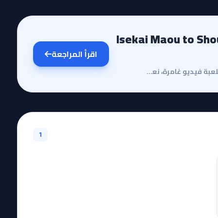
Isekai Maou to Shoukan Shoujo
اقرأ المراجعة
مقدمة وقصة الأنميفي عالم يمتزج فيه الخيال العلمي بلعبة فيديو غامرة، نعود لمتابعة رحلة 'تاكوما ساكامو...
1