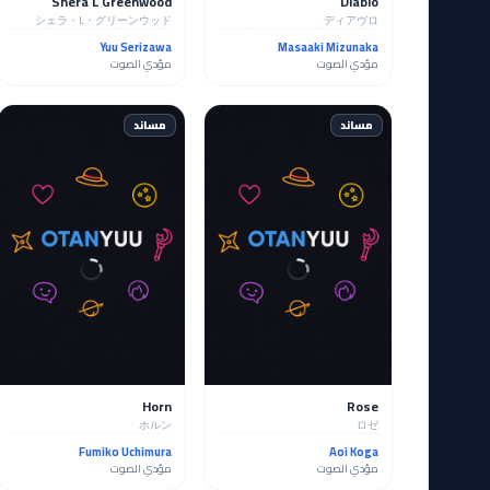
Shera L Greenwood
Diablo
シェラ・L・グリーンウッド
ディアヴロ
Yuu Serizawa
Masaaki Mizunaka
مؤدي الصوت
مؤدي الصوت
مساند
مساند
Horn
Rose
ホルン
ロゼ
Fumiko Uchimura
Aoi Koga
مؤدي الصوت
مؤدي الصوت