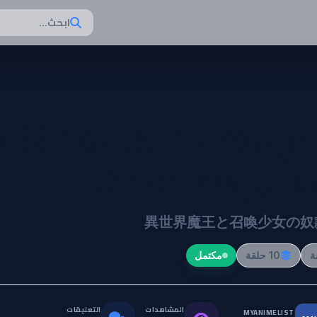
ابحث...
Isekai M
to Shoukan Shoujo
Dorei Majuts
異世界魔王と召喚少女の奴
10 حلقة
مكتمل
المشاهدات
التعليقات
MYANIMELIST