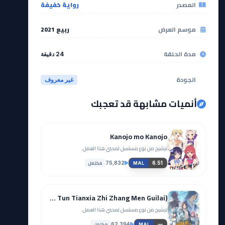
المصدر
رواية خفيفة
موسم العرض
ربيع 2021
مدة الحلقة
24 دقيقة
الجودة
غير معروف
أنميات مشابهة قد تعجبك
Kanojo mo Kanojo
ترشيح من نوع مسلسل لمحبي هذا العمل.
مكتمل
75,832
6.51
MAL
The All-devouring Whale Homecoming (Kun Tun Tianxia Zhi Zhang Men Guilai)
ترشيح من نوع مسلسل لمحبي هذا العمل.
مكتمل
62,394
—
MAL