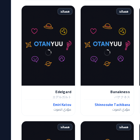
مساند
مساند
Edelgard
Banakness
エデルガルト
バナクネス
Emiri Katou
Shinnosuke Tachibana
مؤدي الصوت
مؤدي الصوت
مساند
مساند