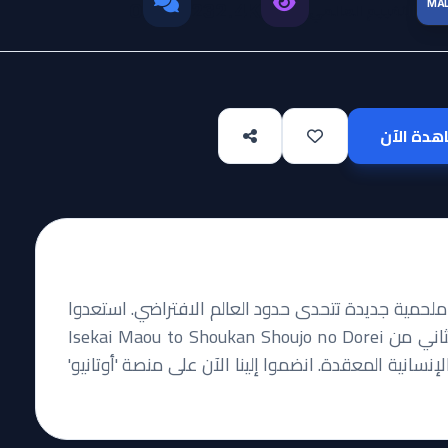
MA
التقييم العالمي
0
232.4K
دة الآن
لحمية جديدة تتحدى حدود العالم الافتراضي. استعدوا
لجرعة مكثفة من الإثارة والكوميديا في الموسم الثاني من Isekai Maou to Shoukan Shoujo no Dorei
ط الإنسانية المعقدة. انضموا إلينا الآن على منصة 'أوتانيو'