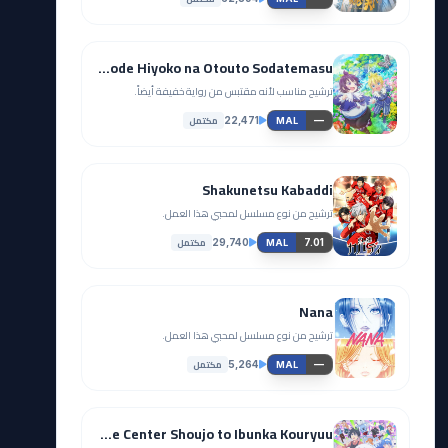
Shirobuta Kizoku desu ga Zense no Kioku ga Haeta node Hiyoko na Otouto Sodatemasu
ترشيح مناسب لأنه مقتبس من رواية خفيفة أيضاً.
مكتمل
22,471
—
MAL
Shakunetsu Kabaddi
ترشيح من نوع مسلسل لمحبي هذا العمل.
مكتمل
29,740
7.01
MAL
Nana
ترشيح من نوع مسلسل لمحبي هذا العمل.
مكتمل
5,264
—
MAL
Game Center Shoujo to Ibunka Kouryuu