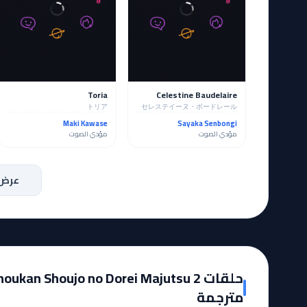
Toria
Celestine Baudelaire
トリア
セレステイーヌ・ボードレール
Maki Kawase
Sayaka Senbongi
مؤدي الصوت
مؤدي الصوت
عرض 
حلقات ukan Shoujo no Dorei Majutsu 2
مترجمة