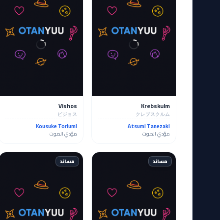
Vishos
Krebskulm
ビジョス
クレブスクルム
Kousuke Toriumi
Atsumi Tanezaki
مؤدي الصوت
مؤدي الصوت
مساند
مساند