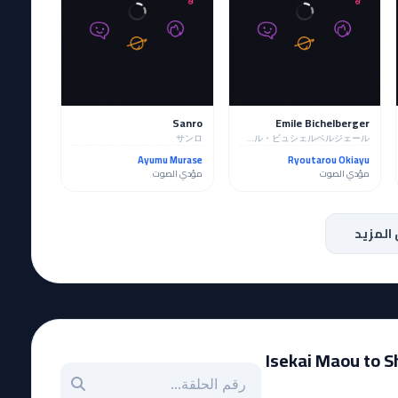
Sanro
Emile Bichelberger
サンロ
エミール・ビュシェルベルジェール
Ayumu Murase
Ryoutarou Okiayu
مؤدي الصوت
مؤدي الصوت
المزيد
Isekai Maou to Sho
بحث عن حلقة بالرقم