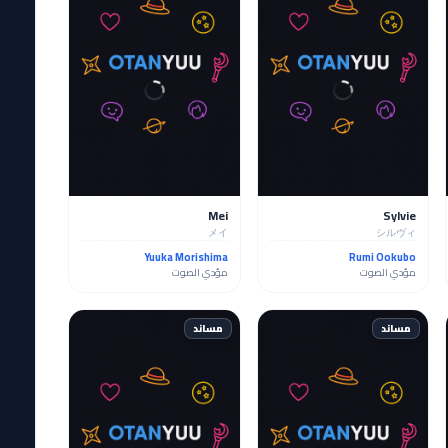
Mei
Sylvie
メイ
シルヴィ
Yuuka Morishima
Rumi Ookubo
مؤدي الصوت
مؤدي الصوت
مساند
مساند