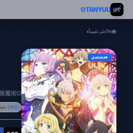
خطي إلى المحتوى
OTANYUU
الأعلى تقييماً
aou to Shoukan Shoujo no Dorei Majutsu 2
 no
مسلسل
u 2
隷魔術Ω
24 دقيقة