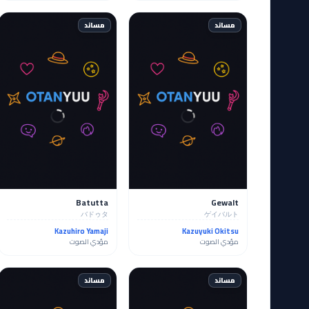
مساند
مساند
Batutta
Gewalt
バドゥタ
ゲイバルト
Kazuhiro Yamaji
Kazuyuki Okitsu
مؤدي الصوت
مؤدي الصوت
مساند
مساند