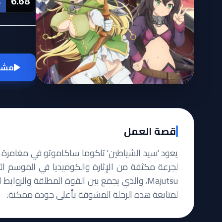
6.68
L
مشاه
قصة العمل
يعود 'سيد الشياطين' تاكوما ساكاموتو في مغامرة م
Majutsu، والذي يجمع بين القوة المطلقة والرواب
لمتابعة هذه الرحلة المشوقة بأعلى جودة ممكنة.