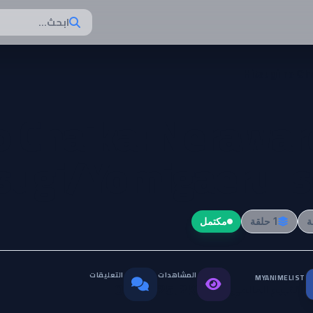
ابحث...
Hitsugi no Ch
o Chaika: Nerawar
sugi/Yomigaeru Is
1 حلقة
مكتمل
المشاهدات
التعليقات
MYANIMELIST
التقييم العالمي
0
25.2K