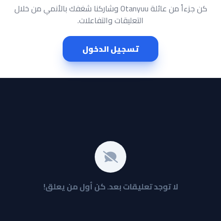
كن جزءاً من عائلة Otanyuu وشاركنا شغفك بالأنمي من خلال
التعليقات والتفاعلات.
تسجيل الدخول
لا توجد تعليقات بعد. كن أول من يعلق!