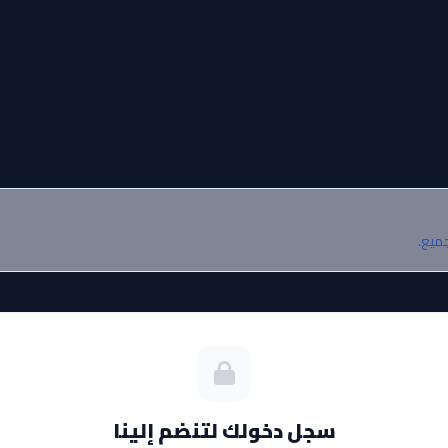
جميع.
سجل دخولك لتنضم إلينا