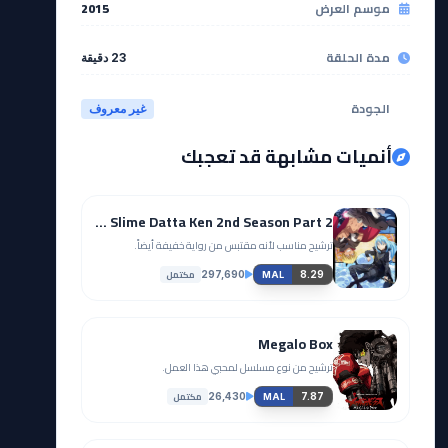
موسم العرض
2015
مدة الحلقة
23 دقيقة
الجودة
غير معروف
أنميات مشابهة قد تعجبك
Tensei shitara Slime Datta Ken 2nd Season Part 2
ترشيح مناسب لأنه مقتبس من رواية خفيفة أيضاً.
مكتمل
297,690
8.29
MAL
Megalo Box
ترشيح من نوع مسلسل لمحبي هذا العمل.
مكتمل
26,430
7.87
MAL