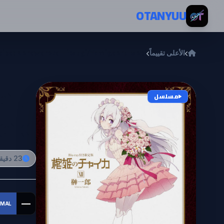
خطي إلى المحتوى
OTANYUU
الأعلى تقييماً
aika: Nerawareta Hitsugi/Yomigaeru Iseki
eta
مسلسل
eki
23 دقيقة
—
MAL