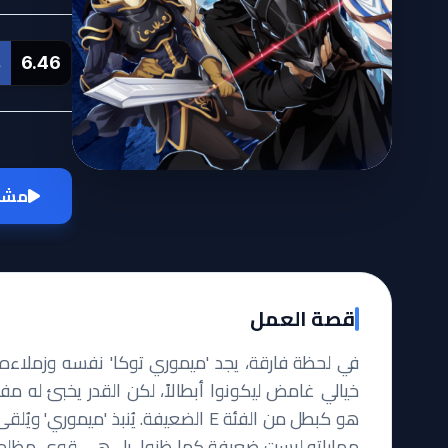
6.46
L
مشاه
قصة العمل
في لحظة فارقة، يجد 'ميموري توكا' نفسه وزملاءه
خيالي غامض ليكونوا أبطالاً، لكن القدر يخبئ له مفا
هو كبطل من الفئة E الضعيفة. يُنبذ 'م
مهاراته ليست ضعيفة كما ظنوا، بل هي قوى مظلمة و