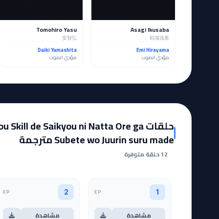
Tomohiro Yasu
Asagi Ikusaba
安智弘
戦場浅葱
Daiki Yamashita
Emi Hirayama
مؤدي الصوت
مؤدي الصوت
حلقات Skill de Saikyou ni Natta Ore ga
Subete wo Juurin suru made مترجمة
12 حلقة متوفرة
EP
EP
2
1
مشاهدة
مشاهدة