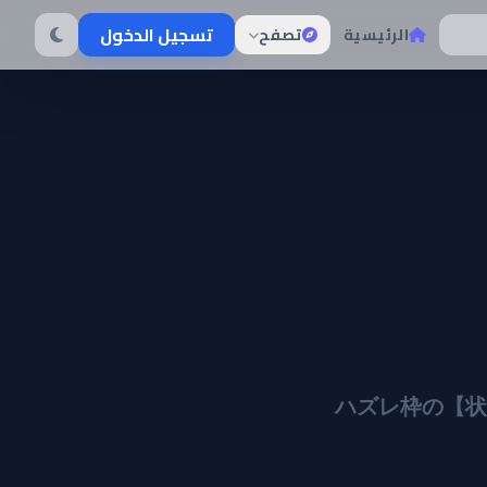
تسجيل الدخول
الرئيسية
تصفح
Hazurewaku no
Saikyou ni Na
ハズレ枠の【状