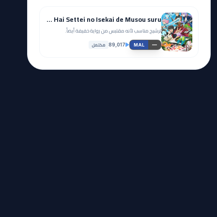
Hell Mode: Yarikomizuki no Gamer wa Hai Settei no Isekai de Musou suru
ترشيح مناسب لأنه مقتبس من رواية خفيفة أيضاً.
مكتمل
89,017
—
MAL