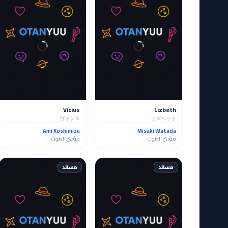
Vicius
Lizbeth
ヴィシス
リズベット
Ami Koshimizu
Misaki Watada
مؤدي الصوت
مؤدي الصوت
مساند
مساند