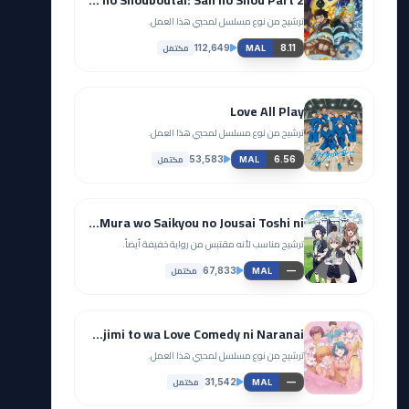
ترشيح من نوع مسلسل لمحبي هذا العمل.
مكتمل
112,649
8.11
MAL
Love All Play
ترشيح من نوع مسلسل لمحبي هذا العمل.
مكتمل
53,583
6.56
MAL
Okiraku Ryoushu no Tanoshii Ryouchi Bouei: Seisankei Majutsu de Na mo Naki Mura wo Saikyou no Jousai Toshi ni
ترشيح مناسب لأنه مقتبس من رواية خفيفة أيضاً.
مكتمل
67,833
—
MAL
Osananajimi to wa Love Comedy ni Naranai
ترشيح من نوع مسلسل لمحبي هذا العمل.
مكتمل
31,542
—
MAL