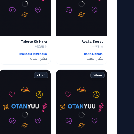
Takuto Kirihara
Ayaka Sogou
桐原拓斗
十河彩香
Masaaki Mizunaka
Karin Nanami
مؤدي الصوت
مؤدي الصوت
مساند
مساند