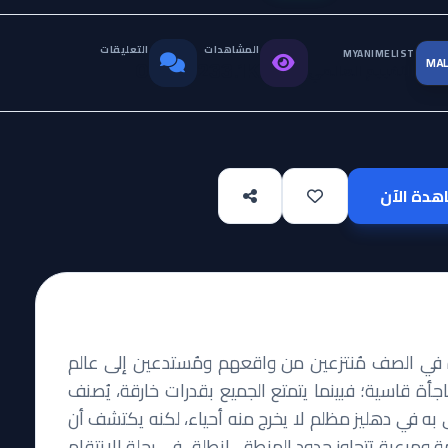
المشاهدات
التعليقات
MYANIMELIST
MA
التقييم العالمي
0
233.1K
دة الآن
 في الصف مُنتزعين من واقعهم ومُستدعين إلى عالم
جأة قاسية؛ فبينما يتمتع الجميع بقدرات خارقة، يُصنف
يموري' ويُلقى به في دهليز مظلم لا يخرج منه أحياء، لكنه يكتشف أن
مرعبة تتجاوز حدود المنطق. انطلق في رحلة الانتقام