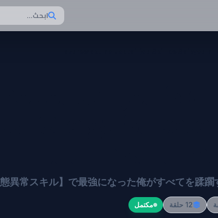
ابحث...
Hazurewaku no Joutai Ijou Skill de Saikyou n
 Joutai Ijou Skill
tta Ore ga Subete
Juurin suru m
態異常スキル】で最強になった俺がすべてを蹂躙
12 حلقة
مكتمل