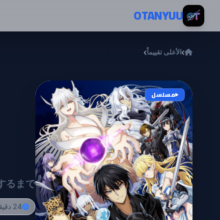
خطي إلى المحتوى
OTANYUU
الأعلى تقييماً
i Natta Ore ga Subete wo Juurin suru made
 de
مسلسل
 wo
ade
するまで
24 دقيقة