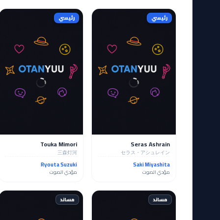
رئيسي
رئيسي
Touka Mimori
Seras Ashrain
三森灯河
セラス・アシュレイン
Ryouta Suzuki
Saki Miyashita
مؤدي الصوت
مؤدي الصوت
مساند
مساند