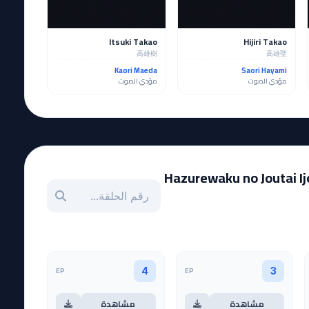
Itsuki Takao
Hijiri Takao
高雄樹
高雄聖
Kaori Maeda
Saori Hayami
مؤدي الصوت
مؤدي الصوت
Hazurewaku no Joutai Ijou 
بحث عن حلقة بالرقم
EP
EP
4
3
مشاهدة
مشاهدة