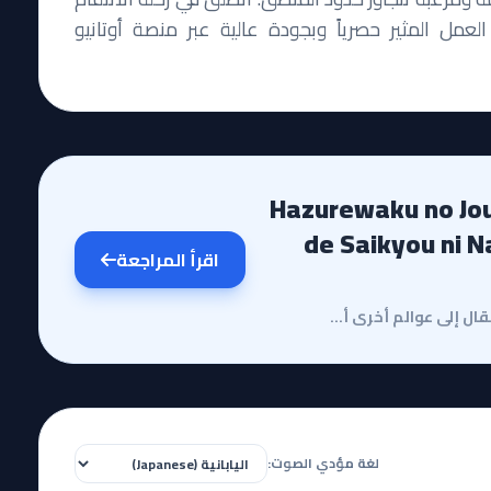
مل المثير حصرياً وبجودة عالية عبر منصة أوتانيو
Hazurewaku no Joutai Ijou Skil
de Saikyou ni N
اقرأ المراجعة
مقدمة وقصة الأنميفي عالم الأنمي المليء بقصص الانتقال إلى عوالم أخرى أو ما يعرف بتصنيف الإيسيكاي، يأت...
لغة مؤدي الصوت: