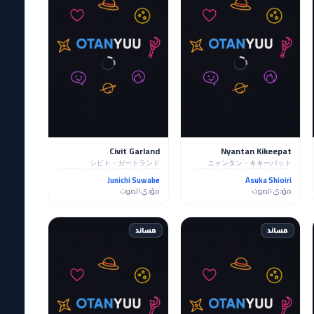
Civit Garland
Nyantan Kikeepat
シビト・ガートランド
ニャンタン・キキーパット
Junichi Suwabe
Asuka Shioiri
مؤدي الصوت
مؤدي الصوت
مساند
مساند