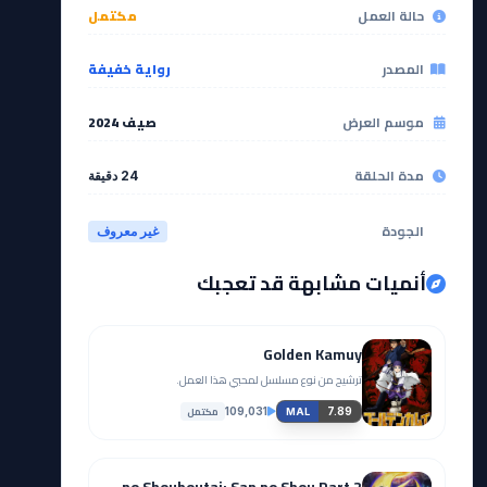
حالة العمل
مكتمل
المصدر
رواية خفيفة
موسم العرض
صيف 2024
مدة الحلقة
24 دقيقة
الجودة
غير معروف
أنميات مشابهة قد تعجبك
Golden Kamuy
ترشيح من نوع مسلسل لمحبي هذا العمل.
مكتمل
109,031
7.89
MAL
Enen no Shouboutai: San no Shou Part 2