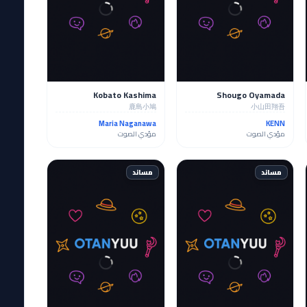
Kobato Kashima
Shougo Oyamada
鹿島小鳩
小山田翔吾
Maria Naganawa
KENN
مؤدي الصوت
مؤدي الصوت
مساند
مساند