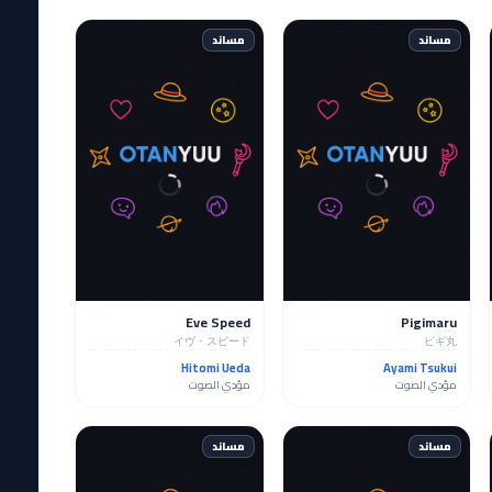
مساند
مساند
Eve Speed
Pigimaru
イヴ・スピード
ピギ丸
Hitomi Ueda
Ayami Tsukui
مؤدي الصوت
مؤدي الصوت
مساند
مساند