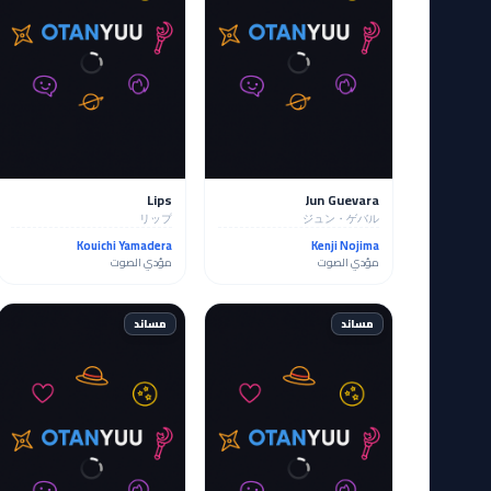
Lips
Jun Guevara
リップ
ジュン・ゲバル
Kouichi Yamadera
Kenji Nojima
مؤدي الصوت
مؤدي الصوت
مساند
مساند