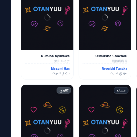
Rumina Ayukawa
Keimusho Shochou
鮎川ルミナ
刑務所所長
Megumi Han
Ryouichi Tanaka
مؤدي الصوت
مؤدي الصوت
مساند
ثانوي