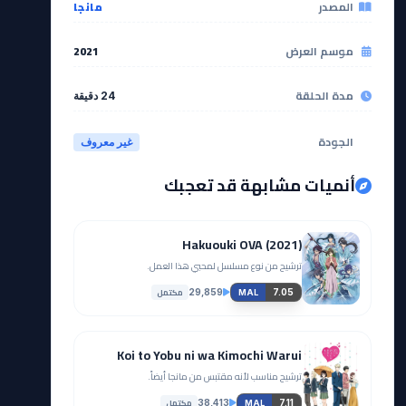
المصدر
مانجا
موسم العرض
2021
مدة الحلقة
24 دقيقة
الجودة
غير معروف
أنميات مشابهة قد تعجبك
Hakuouki OVA (2021)
ترشيح من نوع مسلسل لمحبي هذا العمل.
مكتمل
29,859
7.05
MAL
Koi to Yobu ni wa Kimochi Warui
ترشيح مناسب لأنه مقتبس من مانجا أيضاً.
مكتمل
38,413
7.11
MAL