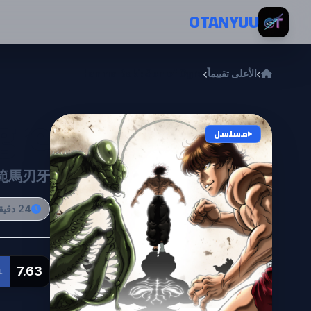
خطي إلى المحتوى
OTANYUU
الأعلى تقييماً
Hanma Baki: Son of Ogre
gre
مسلسل
範馬刃牙
24 دقيقة
7.63
L