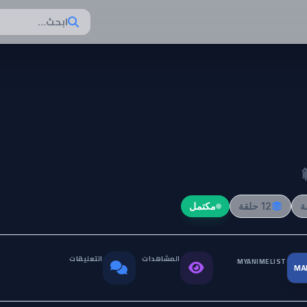
ابحث...
ma Baki: Son of O
12 حلقة
مكتمل
المشاهدات
التعليقات
MYANIMELIST
MA
التقييم العالمي
0
152.6K