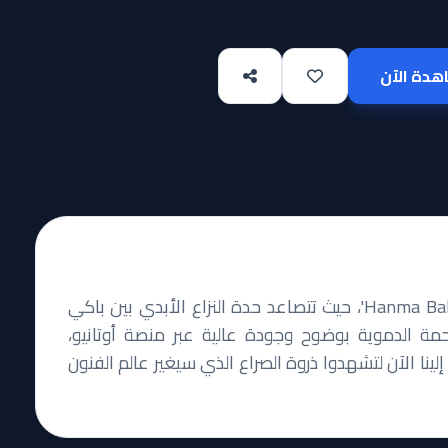
دة الآن
استعدوا لتجربة قتالية لا تُنسى مع 'Hanma Baki: Son of Ogre'، حيث تتصاعد حدة النزاع الأبدي بين باكي
مة الدموية بوضوح وجودة عالية عبر منصة أوتانيو،
ينا الآن لتشهدوا ذروة الصراع الذي سيغير عالم الفنون