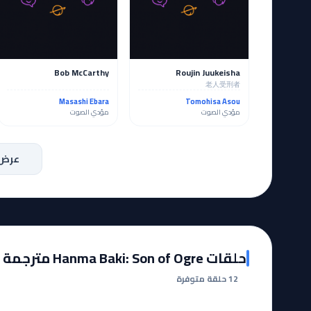
Bob McCarthy
Roujin Juukeisha
老人受刑者
Masashi Ebara
Tomohisa Asou
مؤدي الصوت
مؤدي الصوت
عرض 
حلقات Hanma Baki: Son of Ogre مترجمة
12 حلقة متوفرة