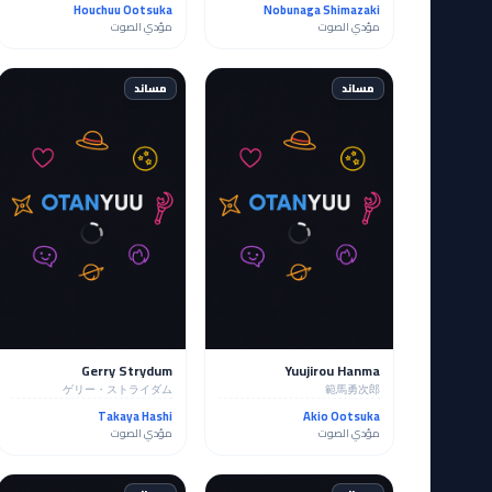
Houchuu Ootsuka
Nobunaga Shimazaki
مؤدي الصوت
مؤدي الصوت
مساند
مساند
Gerry Strydum
Yuujirou Hanma
ゲリー・ストライダム
範馬勇次郎
Takaya Hashi
Akio Ootsuka
مؤدي الصوت
مؤدي الصوت