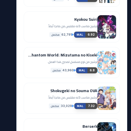
Kyokou Suiri
ترشيح مناسب لأنه مقتبس من مانجا أيضاً.
مكتمل
62,791
6.92
MAL
Musaigen no Phantom World: Mizutama no Kiseki
ترشيح من نوع مسلسل لمحبي هذا العمل.
مكتمل
43,960
6.8
MAL
Shokugeki no Souma OVA
ترشيح مناسب لأنه مقتبس من مانجا أيضاً.
مكتمل
33,029
7.32
MAL
Berserk