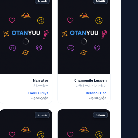
مساند
مساند
Narrator
Chamomile Lessen
ナレーター
カモミール・レッセン
Tooru Furuya
Kenshou Ono
مؤدي الصوت
مؤدي الصوت
مساند
مساند