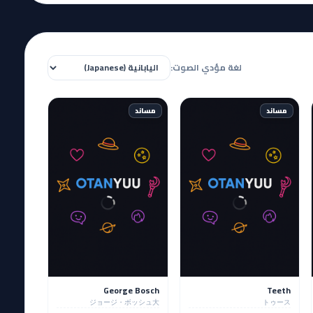
لغة مؤدي الصوت:
مساند
مساند
George Bosch
Teeth
ジョージ・ボッシュ大
トゥース