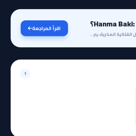
اقرأ المراجعة
مقدمة وقصة الأنميفي عالم الأنمي الذي يفيض بالأعمال القتالية المكررة، يبرز Hanma Baki: Son of Ogre كظ...
1