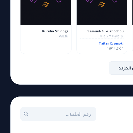
Kureha Shinogi
Samuel-fukushochou
鎬紅葉
サミュエル副所長
Taiten Kusunoki
مؤدي الصوت
المزيد
بحث عن حلقة بالرقم