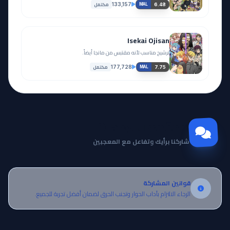
مكتمل
133,157
6.48
MAL
Isekai Ojisan
ترشيح مناسب لأنه مقتبس من مانجا أيضاً.
مكتمل
177,728
7.75
MAL
مجتمع Otanyuu
شاركنا برأيك وتفاعل مع المعجبين
قوانين المشاركة
الرجاء الالتزام بآداب الحوار وتجنب الحرق لضمان أفضل تجربة للجميع.