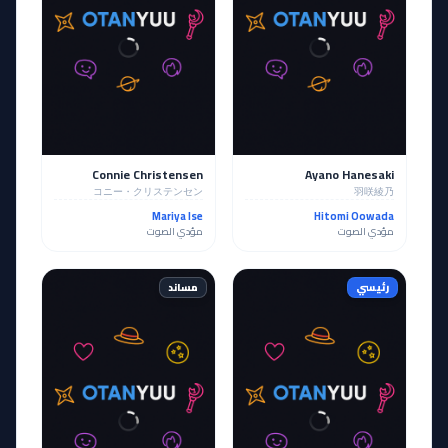
Connie Christensen
Ayano Hanesaki
コニー・クリステンセン
羽咲綾乃
Mariya Ise
Hitomi Oowada
مؤدي الصوت
مؤدي الصوت
رئيسي
مساند