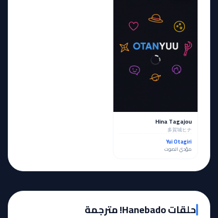
Hina Tagajou
多賀城ヒナ
Yui Otagiri
مؤدي الصوت
حلقات Hanebado! مترجمة