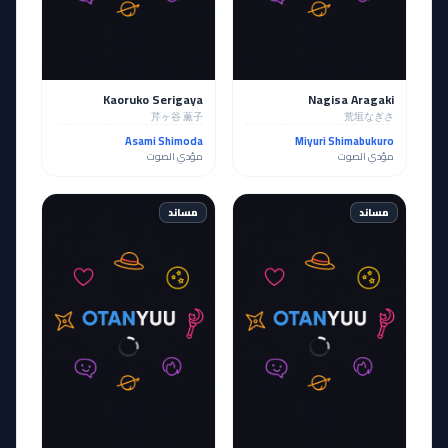
Kaoruko Serigaya
Nagisa Aragaki
芹ヶ谷 薫子
荒垣なぎさ
Asami Shimoda
Miyuri Shimabukuro
مؤدي الصوت
مؤدي الصوت
مساند
مساند