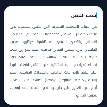
قصة العمل
هل تمتلك الموهبة الفطرية التي تكفي للسيطرة على
ملاعب كرة الريشة؟ في 'Hanebado!'، نغوص في عالم من
الحماس والتحدي النفسي مع تاشيبانا كينتارو، المدرب
الطموح الذي يسعى لتحويل فريقه المتواضع إلى قوة
ضاربة. تلتقي مساراته بـ 'هانيساكي أيانو'، الفتاة التي
تمتلك قدرات جسدية استثنائية لكنها تفتقر للشغف، لتبدأ
رحلة مليئة بالصراعات الداخلية والتحولات الدرامية. انضم
إلينا في منصة 'أوتانيو' (Otanyuu) لتكتشف هل ستتمكن
أيانو من العثور على طريقها نحو القمة تحت إشراف
مدربها العازم؟