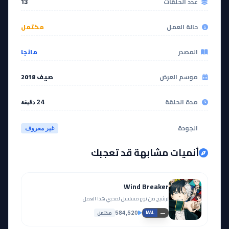
عدد الحلقات
13
مشاهدة
حالة العمل
مكتمل
المصدر
مانجا
موسم العرض
صيف 2018
مدة الحلقة
24 دقيقة
الجودة
غير معروف
أنميات مشابهة قد تعجبك
Wind Breaker
ترشيح من نوع مسلسل لمحبي هذا العمل.
مكتمل
584,520
—
MAL