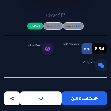
Hanebado!
はねバド!
24 دقيقة
13 حلقة
مكتمل
MYANIMELIST
المشاهدات
التقييم
6.84
MAL
12.3K
العالمي
التعليقات
0
مشاهدة الآن