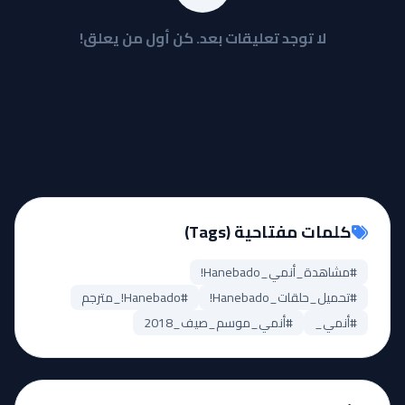
لا توجد تعليقات بعد. كن أول من يعلق!
كلمات مفتاحية (Tags)
#مشاهدة_أنمي_Hanebado!
#تحميل_حلقات_Hanebado!
#Hanebado!_مترجم
#أنمي_
#أنمي_موسم_صيف_2018