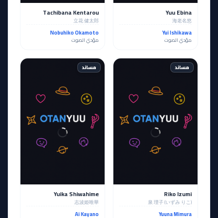
Tachibana Kentarou
Yuu Ebina
立花 健太郎
海老名悠
Nobuhiko Okamoto
Yui Ishikawa
مؤدي الصوت
مؤدي الصوت
مساند
مساند
Yuika Shiwahime
Riko Izumi
志波姫唯華
泉 理子 (いずみ りこ)
Ai Kayano
Yuuna Mimura