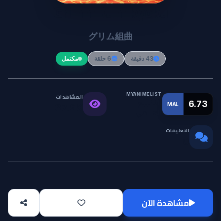
Grimm Kumikyoku
グリム組曲
43 دقيقة
6 حلقة
مكتمل
MYANIMELIST
المشاهدات
التقييم
6.73
MAL
37.9K
العالمي
التعليقات
0
مشاهدة الآن