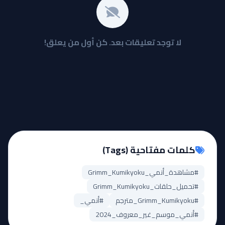
لا توجد تعليقات بعد. كن أول من يعلق!
كلمات مفتاحية (Tags)
#مشاهدة_أنمي_Grimm_Kumikyoku
#تحميل_حلقات_Grimm_Kumikyoku
#Grimm_Kumikyoku_مترجم
#أنمي_
#أنمي_موسم_غير_معروف_2024