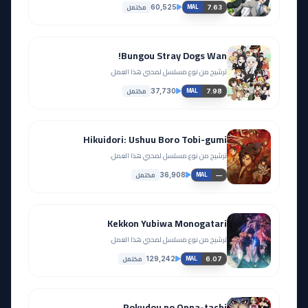
مكتمل
60,525
7.63
MAL
Bungou Stray Dogs Wan!
ترشيح من نوع مسلسل لمحبي هذا العمل.
مكتمل
37,730
7.98
MAL
Hikuidori: Ushuu Boro Tobi-gumi
ترشيح من نوع مسلسل لمحبي هذا العمل.
مكتمل
36,908
—
MAL
Kekkon Yubiwa Monogatari
ترشيح من نوع مسلسل لمحبي هذا العمل.
مكتمل
129,242
6.07
MAL
Rokudou no Onna-tachi