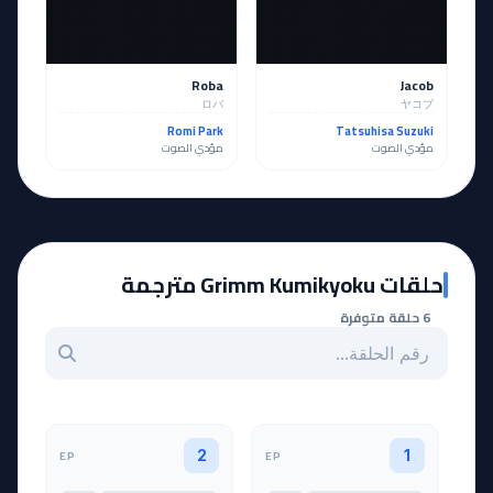
Roba
Jacob
ロバ
ヤコブ
Romi Park
Tatsuhisa Suzuki
مؤدي الصوت
مؤدي الصوت
حلقات Grimm Kumikyoku مترجمة
6 حلقة متوفرة
بحث عن حلقة بالرقم
EP
EP
2
1