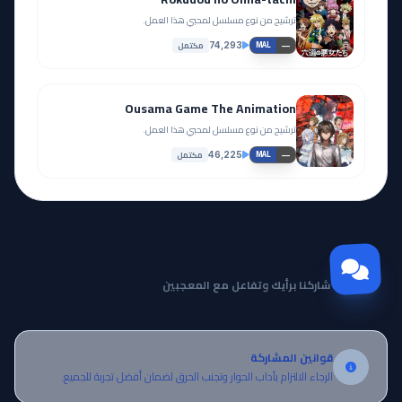
ترشيح من نوع مسلسل لمحبي هذا العمل.
مكتمل
74,293
—
MAL
Ousama Game The Animation
ترشيح من نوع مسلسل لمحبي هذا العمل.
مكتمل
46,225
—
MAL
مجتمع Otanyuu
شاركنا برأيك وتفاعل مع المعجبين
قوانين المشاركة
الرجاء الالتزام بآداب الحوار وتجنب الحرق لضمان أفضل تجربة للجميع.