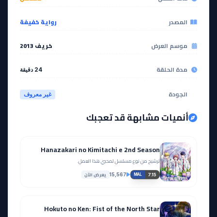
EP
EP
16
15
المصدر
رواية خفيفة
مشاهدة
مشاهدة
موسم العرض
خريف 2013
مدة الحلقة
24 دقيقة
EP
EP
18
17
الجودة
غير معروف
مشاهدة
مشاهدة
أنميات مشابهة قد تعجبك
EP
EP
20
19
Hanazakari no Kimitachi e 2nd Season
مشاهدة
مشاهدة
ترشيح من نوع مسلسل لمحبي هذا العمل.
يعرض الآن
15,567
7.15
MAL
EP
EP
22
21
Hokuto no Ken: Fist of the North Star