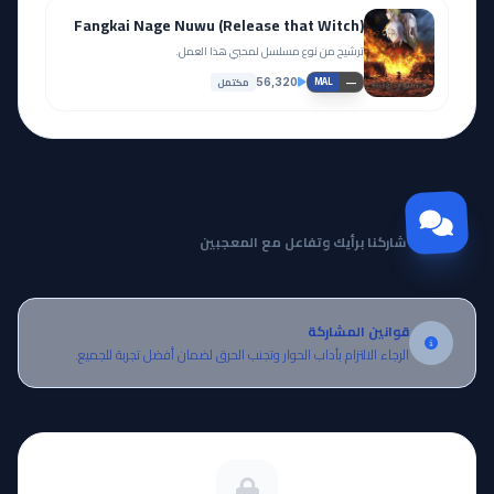
Fangkai Nage Nuwu (Release that Witch)
ترشيح من نوع مسلسل لمحبي هذا العمل.
مكتمل
56,320
—
MAL
مجتمع Otanyuu
شاركنا برأيك وتفاعل مع المعجبين
قوانين المشاركة
الرجاء الالتزام بآداب الحوار وتجنب الحرق لضمان أفضل تجربة للجميع.