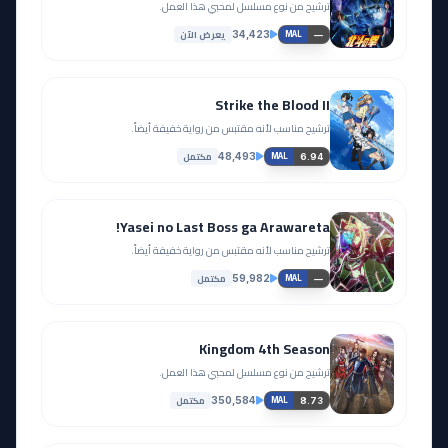
مشاهدة
مشاهدة
ترشيح من نوع مسلسل لمحبي هذا العمل.
يعرض الآن
34,423
—
MAL
آخر حلقة 🔥
EP
23
EP
24
Strike the Blood II
مشاهدة
ترشيح مناسب لأنه مقتبس من رواية خفيفة أيضاً.
مشاهدة
مكتمل
48,493
6.94
MAL
Yasei no Last Boss ga Arawareta!
ترشيح مناسب لأنه مقتبس من رواية خفيفة أيضاً.
مكتمل
59,982
—
MAL
Kingdom 4th Season
ترشيح من نوع مسلسل لمحبي هذا العمل.
مكتمل
350,584
8.73
MAL