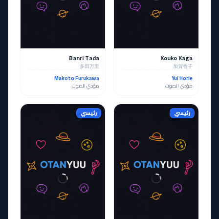
Banri Tada
Kouko Kaga
多田万里
加賀香子
Makoto Furukawa
Yui Horie
مؤدي الصوت
مؤدي الصوت
رئيسي
رئيسي