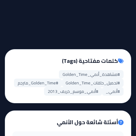
كلمات مفتاحية (Tags)
#مشاهدة_أنمي_Golden_Time
#تحميل_حلقات_Golden_Time
#Golden_Time_مترجم
#أنمي_
#أنمي_موسم_خريف_2013
أسئلة شائعة حول الأنمي