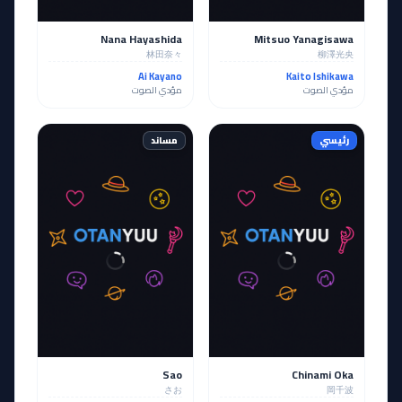
Nana Hayashida
Mitsuo Yanagisawa
林田奈々
柳澤光央
Ai Kayano
Kaito Ishikawa
مؤدي الصوت
مؤدي الصوت
رئيسي
مساند
Sao
Chinami Oka
さお
岡千波