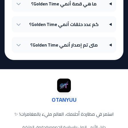
ما هي قصة أنمي Golden Time؟
كم عدد حلقات أنمي Golden Time؟
متى تم إصدار أنمي Golden Time؟
OTANYUU
استمر في مطاردة أحلامك، العالم مليء بالمغامرات! ✨
دليل الأنمي
اتصل بنا
سياسة الخصوصية
حقوق الملكية