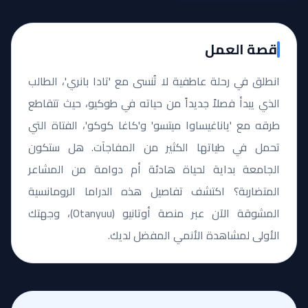
قصة العمل
انطلق في رحلة عاطفية لا تُنسى مع 'تادا بانري'، الطالب
الذي يبدأ فصلاً جديداً من حياته في طوكيو، حيث تتقاطع
طرقه مع 'ياناغيساوا ميتسو' و'كاغا كوكو'، الفتاة التي
تحمل في طياتها الكثير من المفاجآت. هل ستكون
الجامعة بداية لحياة هادئة أم دوامة من المشاعر
المتضاربة؟ اكتشف تفاصيل هذه الدراما الرومانسية
المشوقة الآن عبر منصة أوتانيو (Otanyuu)، وجهتك
الأولى لمشاهدة الأنمي المفضل لديك.