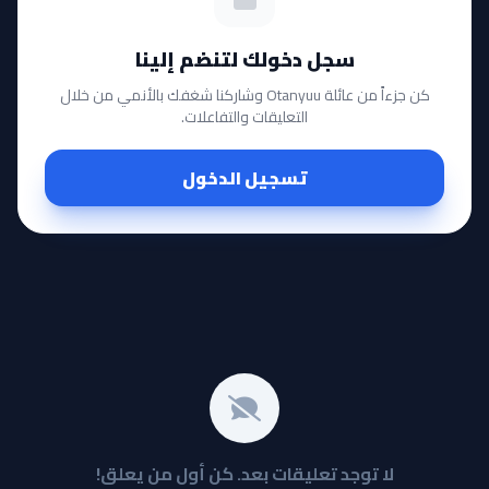
سجل دخولك لتنضم إلينا
كن جزءاً من عائلة Otanyuu وشاركنا شغفك بالأنمي من خلال
التعليقات والتفاعلات.
تسجيل الدخول
لا توجد تعليقات بعد. كن أول من يعلق!