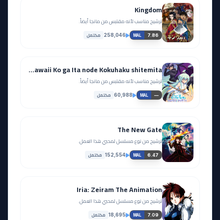
Kingdom
ترشيح مناسب لأنه مقتبس من مانجا أيضاً.
مكتمل
258,046
7.86
MAL
Yuusha Party ni Kawaii Ko ga Ita node Kokuhaku shitemita
ترشيح مناسب لأنه مقتبس من مانجا أيضاً.
مكتمل
60,988
—
MAL
The New Gate
ترشيح من نوع مسلسل لمحبي هذا العمل.
مكتمل
152,554
6.47
MAL
Iria: Zeiram The Animation
ترشيح من نوع مسلسل لمحبي هذا العمل.
مكتمل
18,695
7.09
MAL