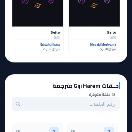
Seito
Seito
生徒
生徒
Erisa Ichihara
Hiroaki Moriyama
مؤدي الصوت
مؤدي الصوت
حلقات Giji Harem مترجمة
12 حلقة متوفرة
بحث عن حلقة بالرقم
EP
EP
2
1