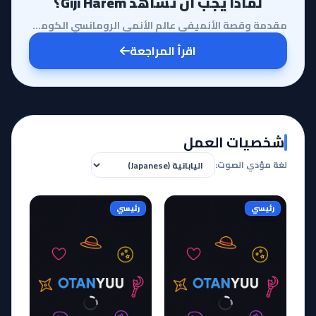
لماذا يجب أن تشاهد Giji Harem؟
مقدمة وقصة الأنميفي عالم الأنمي الرومانسي الكوميدي، تبرز أعمال نادرة تبتعد عن القوالب النمطية لتقدم ...
اقرأ المراجعة
شخصيات العمل
لغة مؤدي الصوت:
رئيسي
رئيسي