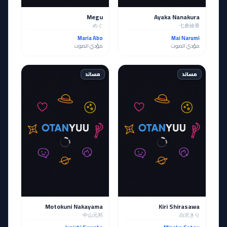
Megu
Ayaka Nanakura
めぐ
七倉綾香
Maria Abo
Mai Narumi
مؤدي الصوت
مؤدي الصوت
مساند
مساند
Motokuni Nakayama
Kiri Shirasawa
中山元邦
白沢きり