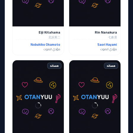
Eiji Kitahama
Rin Nanakura
北浜英二
七倉凛
Nobuhiko Okamoto
Saori Hayami
مؤدي الصوت
مؤدي الصوت
مساند
مساند