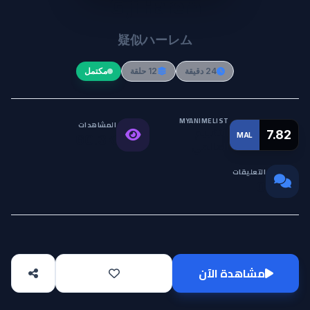
Giji Harem
疑似ハーレム
24 دقيقة
12 حلقة
مكتمل
MYANIMELIST
المشاهدات
التقييم
7.82
MAL
60.3K
العالمي
التعليقات
0
مشاهدة الآن