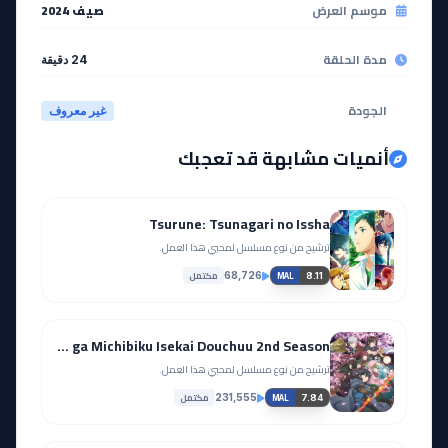
موسم العرض
صيف 2024
مدة الحلقة
24 دقيقة
الجودة
غير معروف
أنميات مشابهة قد تعجبك
Tsurune: Tsunagari no Issha
ترشيح من نوع مسلسل لمحبي هذا العمل.
مكتمل
68,726
8.11
MAL
Tsuki ga Michibiku Isekai Douchuu 2nd Season
ترشيح من نوع مسلسل لمحبي هذا العمل.
مكتمل
231,555
7.84
MAL