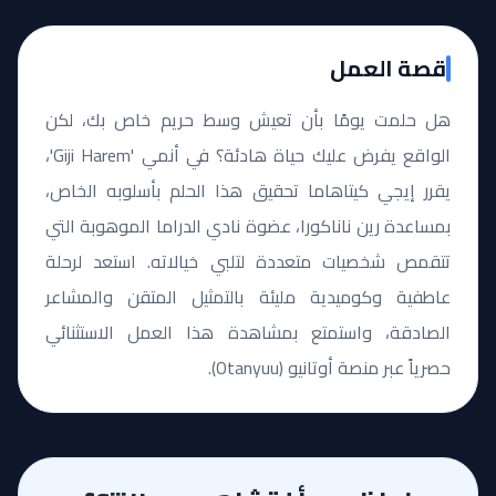
قصة العمل
هل حلمت يومًا بأن تعيش وسط حريم خاص بك، لكن
الواقع يفرض عليك حياة هادئة؟ في أنمي 'Giji Harem'،
يقرر إيجي كيتاهاما تحقيق هذا الحلم بأسلوبه الخاص،
بمساعدة رين ناناكورا، عضوة نادي الدراما الموهوبة التي
تتقمص شخصيات متعددة لتلبي خيالاته. استعد لرحلة
عاطفية وكوميدية مليئة بالتمثيل المتقن والمشاعر
الصادقة، واستمتع بمشاهدة هذا العمل الاستثنائي
حصرياً عبر منصة أوتانيو (Otanyuu).