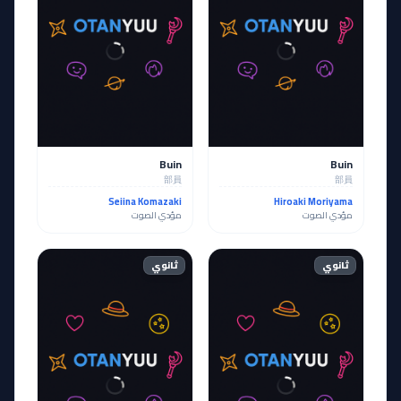
Buin
Buin
部員
部員
Seiina Komazaki
Hiroaki Moriyama
مؤدي الصوت
مؤدي الصوت
ثانوي
ثانوي