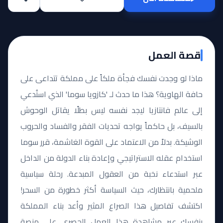
قصة العمل
ماذا لو وجدت نفسك فجأة ملكاً على مملكة تتداعى على
حافة الهاوية؟ هذا ما حدث لـ 'كازويا سوما' الذي استُدعي
إلى عالم فانتازيا ليجد نفسه ليس بطلًا يقاتل الوحوش
بالسيف، بل حاكماً يواجه تحديات الفقر والفساد والحروب
الوشيكة. بدلاً من الاعتماد على القوة الغاشمة، قرر سوما
استخدام عقله الاستراتيجي وإعادة بناء الدولة من الداخل
عبر استدعاء نخبة من العقول المبدعة. رحلة سياسية
ملحمية بانتظارك، حيث السياسة أكثر خطورة من السحر!
اكتشف تفاصيل هذا الصراع المثير وأعد بناء المملكة
بنفسك عبر مشاهدة هذا العمل الحصري على منصة