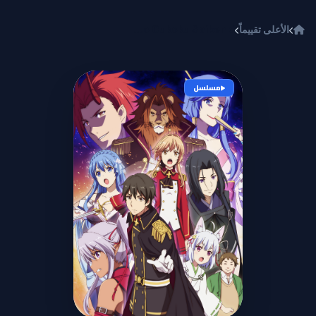
خطي إلى المحتوى
الأعلى تقييماً
Genjitsu Shugi Yuusha no Oukoku Saikenki
مسلسل