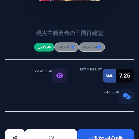
Genjitsu Shugi Yuusha no
Oukoku Saikenki
現実主義勇者の王国再建記
24 دقيقة
13 حلقة
مكتمل
MYANIMELIST
المشاهدات
التقييم
7.25
MAL
163.9K
العالمي
التعليقات
0
مشاهدة الآن