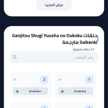
عرض المزيد
حلقات Genjitsu Shugi Yuusha no Oukoku
Saikenki مترجمة
13 حلقة متوفرة
بحث عن حلقة بالرقم
EP
EP
2
1
مشاهدة
مشاهدة