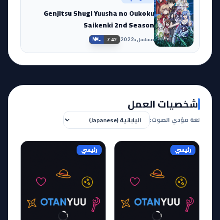
Genjitsu Shugi Yuusha no Oukoku
Saikenki 2nd Season
مسلسل
•
2022
7.42
MAL
شخصيات العمل
لغة مؤدي الصوت:
رئيسي
رئيسي