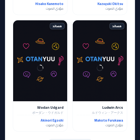
Hisako Kanemoto
Kazuyuki Okitsu
مؤدي الصوت
مؤدي الصوت
مساند
مساند
Wodan Udgard
Ludwin Arcs
ボーダン・ウドガルド
ルドウィン・アークス
Akinori Egoshi
Makoto Furukawa
مؤدي الصوت
مؤدي الصوت