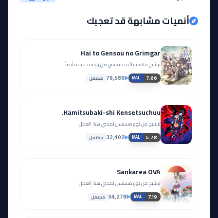
أنميات مشابهة قد تعجبك
Hai to Gensou no Grimgar
ترشيح مناسب لأنه مقتبس من رواية خفيفة أيضاً.
مكتمل
76,586
7.66
MAL
Kamitsubaki-shi Kensetsuchuu.
ترشيح من نوع مسلسل لمحبي هذا العمل.
مكتمل
32,402
5.78
MAL
Sankarea OVA
ترشيح من نوع مسلسل لمحبي هذا العمل.
مكتمل
34,278
7.19
MAL