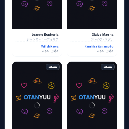
Jeanne Euphoria
Glaive Magna
ジャンヌ＝ユーフォリア
グレイヴ・マグナ
Yui Ishikawa
Kanehira Yamamoto
مؤدي الصوت
مؤدي الصوت
مساند
مساند