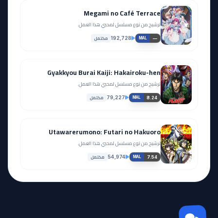
Megami no Café Terrace
ترشيح من نوع مسلسل لمحبي هذا العمل.
مكتمل
192,728
—
MAL
Gyakkyou Burai Kaiji: Hakairoku-hen
ترشيح من نوع مسلسل لمحبي هذا العمل.
مكتمل
79,227
8.24
MAL
Utawarerumono: Futari no Hakuoro
ترشيح من نوع مسلسل لمحبي هذا العمل.
مكتمل
54,974
7.54
MAL
مجتمع Otanyuu