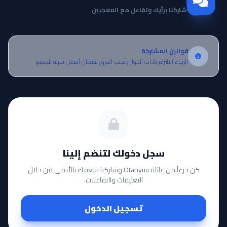
شاركنا برأيك وتفاعل مع المعجبين
قوانين المشاركة
الرجاء الالتزام بآداب الحوار وتجنب الحرق لضمان أفضل تجربة للجميع.
سجل دخولك لتنضم إلينا
كن جزءاً من عائلة Otanyuu وشاركنا شغفك بالأنمي من خلال
التعليقات والتفاعلات.
تسجيل الدخول