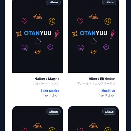
مساند
مساند
Halbert Magna
Albert Elfrieden
ハルバート・マグナ
アルベルト・エルフリーデン
Taku Yashiro
Mugihito
مؤدي الصوت
مؤدي الصوت
مساند
مساند