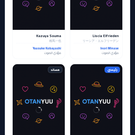
Kazuya Souma
Liscia Elfrieden
相馬一也
リーシア・エルフリーデン
Yuusuke Kobayashi
Inori Minase
مؤدي الصوت
مؤدي الصوت
رئيسي
مساند