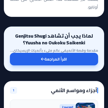
أوتانيو.
لماذا يجب أن تشاهد Genjitsu Shugi
Yuusha no Oukoku Saikenki؟
مقدمة وقصة الأنميفي عالم مليء بأنميات الإيسيكاي التي تركز غالباً على القوة المطلقة والقتال المباشر، ...
اقرأ المراجعة
أجزاء ومواسم الأنمي
1
الموسم 2