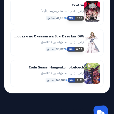
Ex-Arm
ترشيح مناسب لأنه مقتبس من مانجا أيضاً.
مكتمل
41,082
2.86
MAL
Tsuujou Kougeki ga Zentai Kougeki de Ni-kai Kougeki no Okaasan wa Suki Desu ka? OVA
ترشيح من نوع مسلسل لمحبي هذا العمل.
مكتمل
93,817
6.07
MAL
Code Geass: Hangyaku no Lelouch
ترشيح من نوع مسلسل لمحبي هذا العمل.
مكتمل
146,168
8.71
MAL
مجتمع Otanyuu