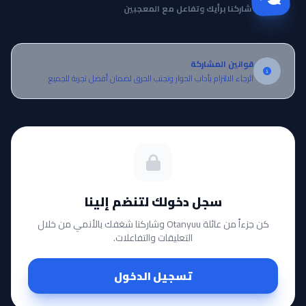
شاركنا برأيك وتفاعل مع المعجبين
قوانين المشاركة
الرجاء الالتزام بآداب الحوار وتجنب الحرق لضمان أفضل تجربة للجميع.
سجل دخولك لتنضم إلينا
كن جزءاً من عائلة Otanyuu وشاركنا شغفك بالأنمي من خلال
التعليقات والتفاعلات.
تسجيل الدخول