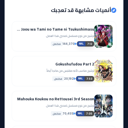
أنميات مشابهة قد تعجبك
Higeki no Genkyou to Naru Saikyou Gedou Last Boss Joou wa Tami no Tame ni Tsukushimasu.
ترشيح من نوع مسلسل لمحبي هذا العمل.
مكتمل
144,370
7.12
MAL
Gokushufudou Part 2
ترشيح مناسب لأنه مقتبس من مانجا أيضاً.
مكتمل
20,192
7.53
MAL
Mahouka Koukou no Rettousei 3rd Season
ترشيح من نوع مسلسل لمحبي هذا العمل.
مكتمل
70,455
7.05
MAL