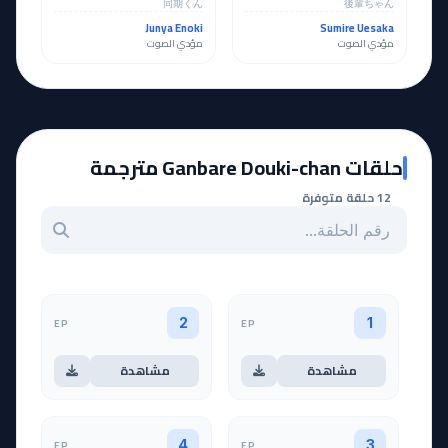
同期くん
後輩ちゃん
Junya Enoki
Sumire Uesaka
مؤدي الصوت
مؤدي الصوت
حلقات Ganbare Douki-chan مترجمة
12 حلقة متوفرة
بحث عن حلقة بالرقم
EP
EP
2
1
مشاهدة
مشاهدة
EP
EP
4
3