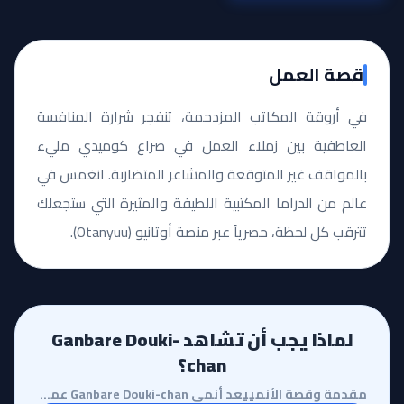
قصة العمل
في أروقة المكاتب المزدحمة، تنفجر شرارة المنافسة
العاطفية بين زملاء العمل في صراع كوميدي مليء
بالمواقف غير المتوقعة والمشاعر المتضاربة. انغمس في
عالم من الدراما المكتبية اللطيفة والمثيرة التي ستجعلك
تترقب كل لحظة، حصرياً عبر منصة أوتانيو (Otanyuu).
لماذا يجب أن تشاهد Ganbare Douki-
chan؟
مقدمة وقصة الأنمييعد أنمي Ganbare Douki-chan عملاً يغوص في أعماق الحياة المكتبية اليومية بأسلوب كومي...