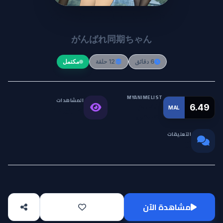
Ganbare Douki-chan
がんばれ同期ちゃん
6 دقائق
12 حلقة
مكتمل
MYANIMELIST
المشاهدات
التقييم
6.49
MAL
146.1K
العالمي
التعليقات
0
مشاهدة الآن