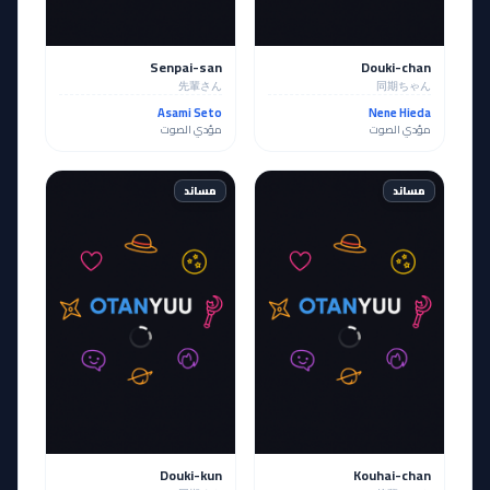
Senpai-san
Douki-chan
先輩さん
同期ちゃん
Asami Seto
Nene Hieda
مؤدي الصوت
مؤدي الصوت
مساند
مساند
Douki-kun
Kouhai-chan