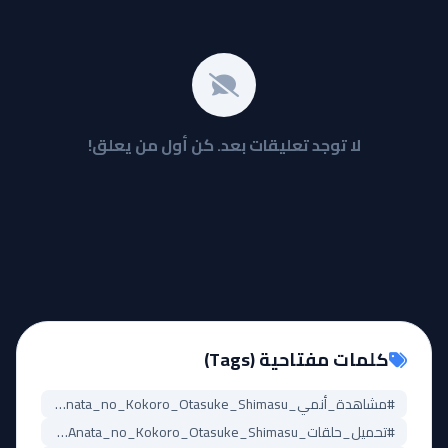
لا توجد تعليقات بعد. كن أول من يعلق!
كلمات مفتاحية (Tags)
#مشاهدة_أنمي_Fairy_Ranmaru:_Anata_no_Kokoro_Otasuke_Shimasu
#تحميل_حلقات_Fairy_Ranmaru:_Anata_no_Kokoro_Otasuke_Shimasu