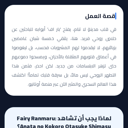
قصة العمل
في قلب مدينةٍ لا تنام، يفتح 'بار اف' أبوابه للباحثين عن
خلاصٍ روحي فريد. هنا، يلتقي خمسة شبان غامضين
بزبائنهم، لا ليقدموا لهم المشروبات فحسب، بل ليغوصوا
في أعماق قلوبهم المثقلة بالأحزان، ويمسحوا دموعهم
حتى تزهر الابتسامات من جديد. لكن احذر، فثمن هذا
التطهر الروحي ليس مالاً، بل سرقة قلبك تماماً! اكتشف
هذا العالم السحري والمثير الآن عبر منصة أوتانيو.
لماذا يجب أن تشاهد Fairy Ranmaru:
Anata no Kokoro Otasuke Shimasu؟