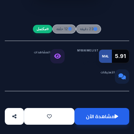
Fairy Ranmaru: Anata no Kokoro
Otasuke Shimasu
23 دقيقة
12 حلقة
مكتمل
MYANIMELIST
المشاهدات
التقييم
5.91
MAL
22.3K
العالمي
التعليقات
0
مشاهدة الآن