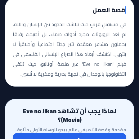
قصة العمل
في مستقبلٍ قريبٍ حيث تلاشت الحدود بين الإنسان والآلة،
لم تعد الروبوتات مجرد أدوات صماء، بل أصبحت رفاقاً
يحملون مشاعر معقدة تثير جدلاً اجتماعياً وأخلاقياً لا
ينتهي. اكتشف أبعاد هذا الصراع الإنساني الفلسفي في
فيلم 'Eve no Jikan' عبر منصة أوتانيو، حيث تلتقي
التكنولوجيا بالوجدان في تجربة بصرية وفكرية لا تُنسى.
لماذا يجب أن تشاهد Eve no Jikan
(Movie)؟
مقدمة وقصة الأنميفي عالمٍ يبدو للوهلة الأولى مألوفاً ولكنه يحمل في طياته بذور تغيير جذري، يأخذنا أنم...