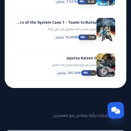
مكتمل
7,527
6.45
MAL
Psycho-Pass: Sinners of the System Case.1 - Tsumi to Batsu
ترشيح مناسب لأنه مقتبس من اصلي أيضاً.
مكتمل
14,898
7.16
MAL
Jujutsu Kaisen 0
ترشيح من نوع فيلم لمحبي هذا العمل.
مكتمل
291,291
—
MAL
مجتمع Otanyuu
شاركنا برأيك وتفاعل مع المعجبين