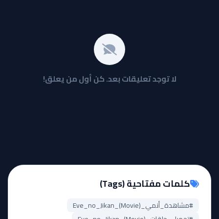
لا توجد تعليقات بعد. كن أول من يعلق!
كلمات مفتاحية (Tags)
#مشاهدة_أنمي_Eve_no_Jikan_(Movie)