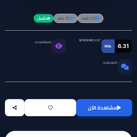
Eromanga-sensei
エロマンガ先生
23 دقيقة
12 حلقة
مكتمل
MYANIMELIST
المشاهدات
التقييم
6.31
MAL
41.3K
العالمي
التعليقات
0
مشاهدة الآن