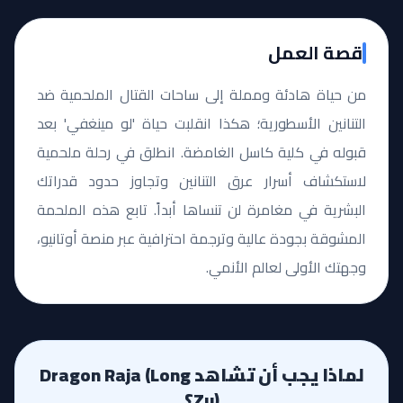
قصة العمل
من حياة هادئة ومملة إلى ساحات القتال الملحمية ضد
التنانين الأسطورية؛ هكذا انقلبت حياة 'لو مينغفي' بعد
قبوله في كلية كاسل الغامضة. انطلق في رحلة ملحمية
لاستكشاف أسرار عرق التنانين وتجاوز حدود قدراتك
البشرية في مغامرة لن تنساها أبداً. تابع هذه الملحمة
المشوقة بجودة عالية وترجمة احترافية عبر منصة أوتانيو،
وجهتك الأولى لعالم الأنمي.
لماذا يجب أن تشاهد Dragon Raja (Long
Zu)؟