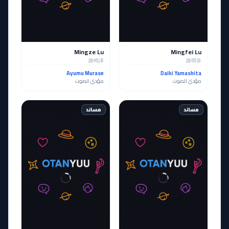
Mingze Lu
Mingfei Lu
路鸣泽
路明非
Ayumu Murase
Daiki Yamashita
مؤدي الصوت
مؤدي الصوت
مساند
مساند