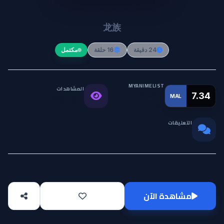
Dragon Raja (Long Zu)
龙族
24 دقيقة
16 حلقة
مكتمل
MYANIMELIST
المشاهدات
التقييم
7.34
MAL
185.0K
العالمي
التعليقات
0
مشاهدة الآن