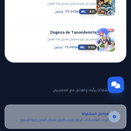
ترشيح من نوع مسلسل لمحبي هذا العمل.
مكتمل
112,649
8.11
MAL
Dogeza de Tanondemita
ترشيح من نوع مسلسل لمحبي هذا العمل.
مكتمل
79,460
5.54
MAL
مجتمع Otanyuu
شاركنا برأيك وتفاعل مع المعجبين
قوانين المشاركة
الرجاء الالتزام بآداب الحوار وتجنب الحرق لضمان أفضل تجربة للجميع.