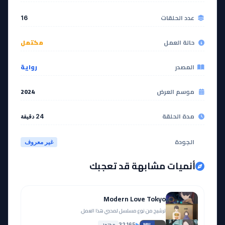
EP
EP
14
13
عدد الحلقات
16
مشاهدة
مشاهدة
حالة العمل
مكتمل
آخر حلقة 🔥
EP
15
المصدر
رواية
EP
16
مشاهدة
موسم العرض
2024
مشاهدة
مدة الحلقة
24 دقيقة
الجودة
غير معروف
أنميات مشابهة قد تعجبك
Modern Love Tokyo
ترشيح من نوع مسلسل لمحبي هذا العمل.
مكتمل
32,165
—
MAL