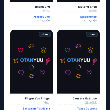
Zihang Chu
Motong Chen
楚子航
陈墨瞳
Kenshou Ono
Kaede Hondo
مؤدي الصوت
مؤدي الصوت
مساند
مساند
Finger Von Frings
Caesare Gattuso
芬格尔
恺撒·加图索
Tatsumaru Tachibana
Takeo Ootsuka