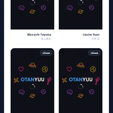
Masashi Toyama
Lieche Yuan
富山雅史
列车员
مساند
مساند