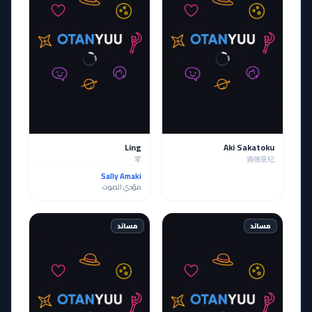
Ling
Aki Sakatoku
零
酒德亚纪
Sally Amaki
مؤدي الصوت
مساند
مساند