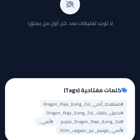
لا توجد تعليقات بعد. كن أول من يعلق!
كلمات مفتاحية (Tags)
#مشاهدة_أنمي_Dragon_Raja_(Long_Zu)
#تحميل_حلقات_Dragon_Raja_(Long_Zu)
#Dragon_Raja_(Long_Zu)_مترجم
#أنمي_
#أنمي_موسم_غير_معروف_2024