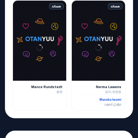
مساند
مساند
Mance Rundstedt
Norma Lawens
曼斯
诺玛·劳恩斯
Manaka Iwami
مؤدي الصوت