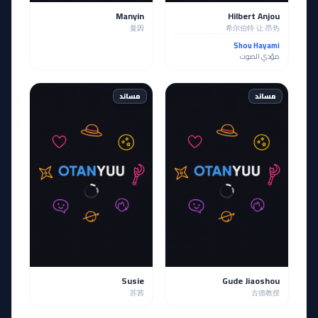
Manyin
Hilbert Anjou
曼因
希尔伯特·让·昂热
Shou Hayami
مؤدي الصوت
مساند
مساند
Susie
Gude Jiaoshou
苏茜
古德教授