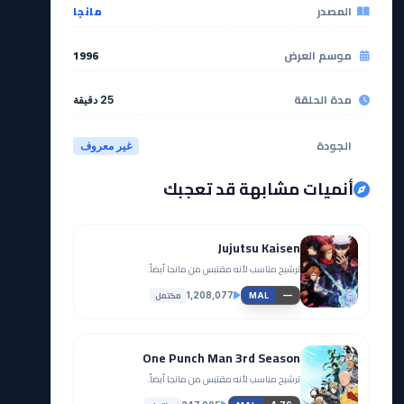
المصدر
مانجا
موسم العرض
1996
مدة الحلقة
25 دقيقة
الجودة
غير معروف
أنميات مشابهة قد تعجبك
Jujutsu Kaisen
ترشيح مناسب لأنه مقتبس من مانجا أيضاً.
مكتمل
1,208,077
—
MAL
One Punch Man 3rd Season
ترشيح مناسب لأنه مقتبس من مانجا أيضاً.