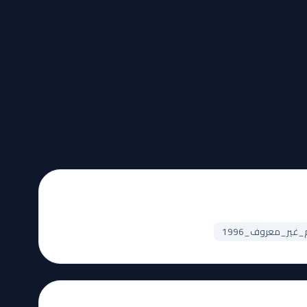
ير_معروف_1996