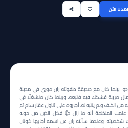
دة الآن
دو، بينما كان مع صديقة طفولته ران موري في مدينة
ال مريبة فشكك فيه فتبعه، وبينما كان منشغلًا في
من الخلف ولم ينتبه له. أجبروه على تناول عقار سام ثم
مت المنظمة أنه ما زال حيًّا فكل الذين من حوله
 شخصيته، وعندما سألته ران عن اسمه أجابها كونان