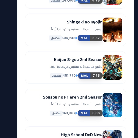
مكتمل
247,005
4.76
MAL
Shingeki no Kyojin
ترشيح مناسب لأنه مقتبس من مانجا أيضاً.
مكتمل
504,248
8.57
MAL
Kaijuu 8-gou 2nd Season
ترشيح مناسب لأنه مقتبس من مانجا أيضاً.
مكتمل
451,770
7.78
MAL
Sousou no Frieren 2nd Season
ترشيح مناسب لأنه مقتبس من مانجا أيضاً.
مكتمل
143,367
8.86
MAL
High School DxD New