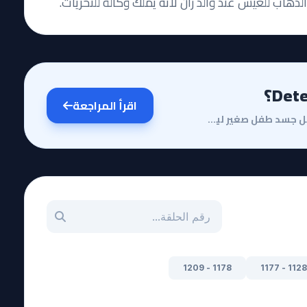
ذهاب للعيش عند والد ران لأنه يملك وكالة للتحريات.
اقرأ المراجعة
هل تساءلت يوماً كيف يمكن لعقل عبقري أن يحبس داخل جسد طفل صغير ليواجه أخطر المنظمات الإجرامية؟ إن عال...
بحث عن حلقة بالرقم
1178 - 1209
1128 - 1177