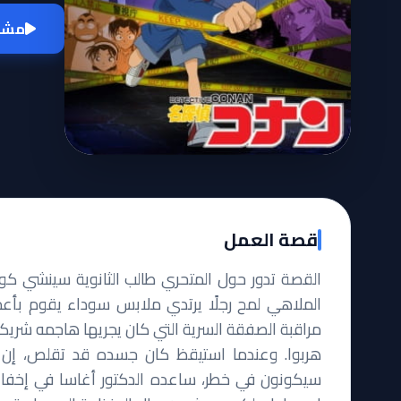
مشاه
قصة العمل
القصة تدور حول المتحري طالب الثانوية سينشي كو
الملاهي لمح رجلًا يرتدي ملابس سوداء يقوم بأعم
مراقبة الصفقة السرية التي كان يجريها هاجمه شريكه 
هربوا. وعندما استيقظ كان جسده قد تقلص، إن عل
سيكونون في خطر، ساعده الدكتور أغاسا في إخفاء