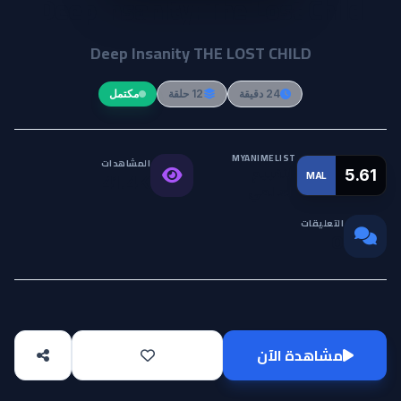
Deep Insanity: The Lost Child
Deep Insanity THE LOST CHILD
24 دقيقة
12 حلقة
مكتمل
MYANIMELIST
المشاهدات
التقييم
5.61
MAL
41.4K
العالمي
التعليقات
0
مشاهدة الآن