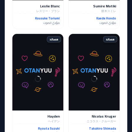
Leslie Blanc
Sumire Motiki
レスリー・ブラン
餅木スミレ
Kousuke Toriumi
Kaede Hondo
مؤدي الصوت
مؤدي الصوت
مساند
مساند
Hayden
Nicolas Kruger
ヘイデン
ニコラス・クルーガー
Ryouta Suzuki
Takahiro Shimada