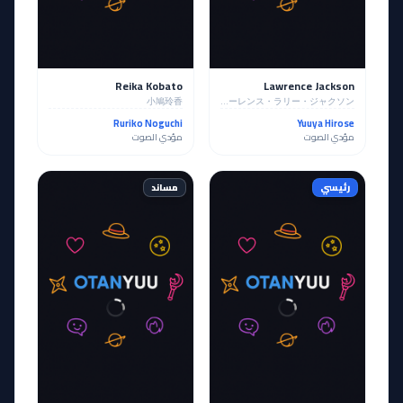
Reika Kobato
Lawrence Jackson
小鳩玲香
ローレンス・ラリー・ジャクソン
Ruriko Noguchi
Yuuya Hirose
مؤدي الصوت
مؤدي الصوت
رئيسي
مساند