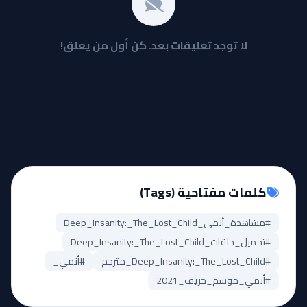
لا توجد تعليقات بعد. كن أول من يعلق!
كلمات مفتاحية (Tags)
#مشاهدة_أنمي_Deep_Insanity:_The_Lost_Child
#تحميل_حلقات_Deep_Insanity:_The_Lost_Child
#Deep_Insanity:_The_Lost_Child_مترجم
#أنمي_
#أنمي_موسم_خريف_2021