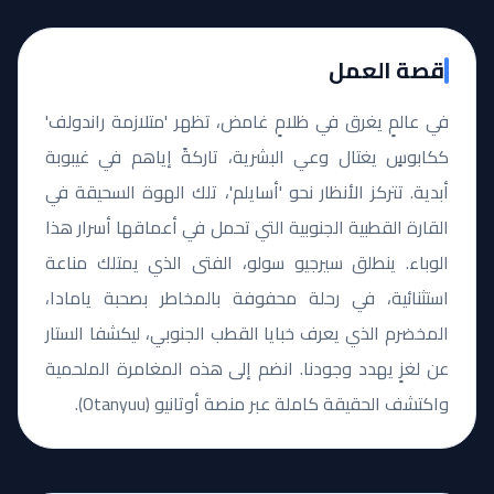
قصة العمل
في عالمٍ يغرق في ظلامٍ غامض، تظهر 'متلازمة راندولف'
ككابوسٍ يغتال وعي البشرية، تاركةً إياهم في غيبوبة
أبدية. تتركز الأنظار نحو 'أسايلم'، تلك الهوة السحيقة في
القارة القطبية الجنوبية التي تحمل في أعماقها أسرار هذا
الوباء. ينطلق سيرجيو سولو، الفتى الذي يمتلك مناعة
استثنائية، في رحلة محفوفة بالمخاطر بصحبة يامادا،
المخضرم الذي يعرف خبايا القطب الجنوبي، ليكشفا الستار
عن لغزٍ يهدد وجودنا. انضم إلى هذه المغامرة الملحمية
واكتشف الحقيقة كاملة عبر منصة أوتانيو (Otanyuu).