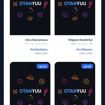
Vera Rustamova
Shigure Daniel Kai
ヴェーラ・ルスタモワ
時雨・ダニエル・魁
Ami Koshimizu
Hiro Shimono
مؤدي الصوت
مؤدي الصوت
رئيسي
رئيسي