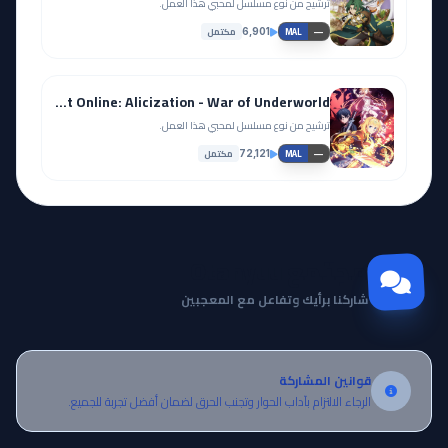
ترشيح من نوع مسلسل لمحبي هذا العمل.
مكتمل
6,901
—
MAL
Sword Art Online: Alicization - War of Underworld
ترشيح من نوع مسلسل لمحبي هذا العمل.
مكتمل
72,121
—
MAL
مجتمع Otanyuu
شاركنا برأيك وتفاعل مع المعجبين
قوانين المشاركة
الرجاء الالتزام بآداب الحوار وتجنب الحرق لضمان أفضل تجربة للجميع.