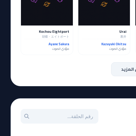
Kochou Eightport
Urai
胡蝶・エイトポート
裏井
Ayane Sakura
Kazuyuki Okitsu
مؤدي الصوت
مؤدي الصوت
المزيد
بحث عن حلقة بالرقم