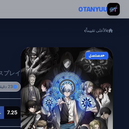
خطي إلى المحتوى
OTANYUU
الأعلى تقييماً
Dead Mount Death Play
lay
مسلسل
スプレイ
23 دقيقة
7.25
L