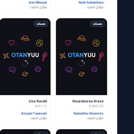
Inori Minase
Yuuki Sakakihara
مؤدي الصوت
مؤدي الصوت
مساند
مساند
Lisa Kuraki
Kouzaburou Arase
倉木リサ
荒瀬耿三郎
Atsumi Tanezaki
Nobuhiko Okamoto
مؤدي الصوت
مؤدي الصوت