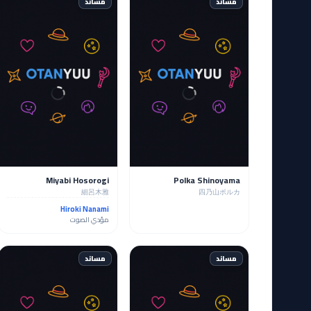
مساند
مساند
Miyabi Hosorogi
Polka Shinoyama
細呂木雅
四乃山ポルカ
Hiroki Nanami
مؤدي الصوت
مساند
مساند