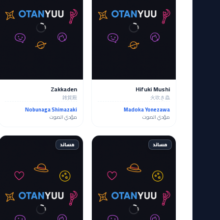
Zakkaden
Hifuki Mushi
雑貨殿
火吹き蟲
Nobunaga Shimazaki
Madoka Yonezawa
مؤدي الصوت
مؤدي الصوت
مساند
مساند