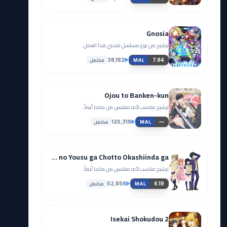
Gnosia
ترشيح من نوع مسلسل لمحبي هذا العمل.
مكتمل
38,182
7.84
MAL
Ojou to Banken-kun
ترشيح مناسب لأنه مقتبس من مانجا أيضاً.
مكتمل
120,319
—
MAL
Saikin, Imouto no Yousu ga Chotto Okashiinda ga
ترشيح مناسب لأنه مقتبس من مانجا أيضاً.
مكتمل
52,856
6.19
MAL
Isekai Shokudou 2