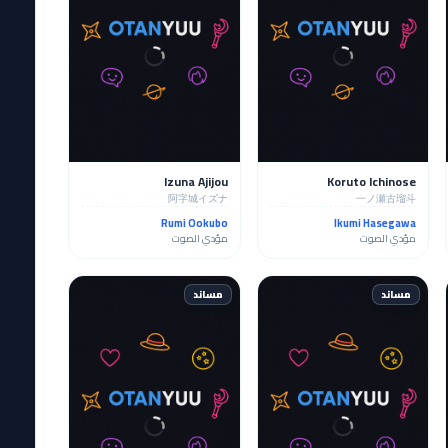
Izuna Ajijou
Koruto Ichinose
阿字城イズナ
一ノ瀬古瑠斗
Rumi Ookubo
Ikumi Hasegawa
مؤدي الصوت
مؤدي الصوت
مساند
مساند