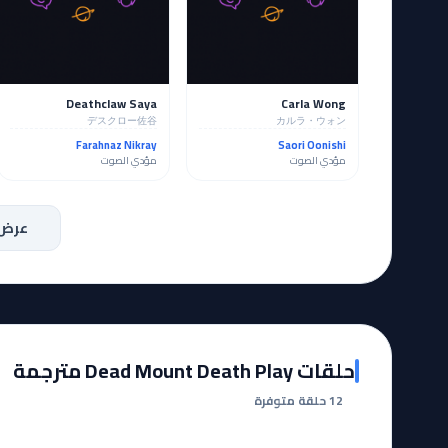
Deathclaw Saya
Carla Wong
デスクロー佐谷
カルラ・ウォン
Farahnaz Nikray
Saori Oonishi
مؤدي الصوت
مؤدي الصوت
عرض 
حلقات Dead Mount Death Play مترجمة
12 حلقة متوفرة