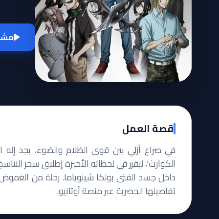
مشاه
قصة العمل
في صراع أزلي بين قوى الظلام والضوء، يجد إله ال
الكوارث'، ليقرر في لحظاته الأخيرة إطلاق سحر التناسخ
داخل جسد الفتى بولكا شينوياما. رحلة من الغموض
تفاصيلها الحصرية عبر منصة أوتانيو.