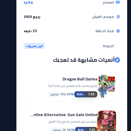
المصدر
مانجا
موسم العرض
ربيع 2023
مدة الحلقة
23 دقيقة
الجودة
غير معروف
أنميات مشابهة قد تعجبك
Dragon Ball Daima
ترشيح مناسب لأنه مقتبس من مانجا أيضاً.
مكتمل
192,041
7.55
MAL
Sword Art Online Alternative: Gun Gale Online
ترشيح من نوع مسلسل لمحبي هذا العمل.
مكتمل
14,392
7.01
MAL