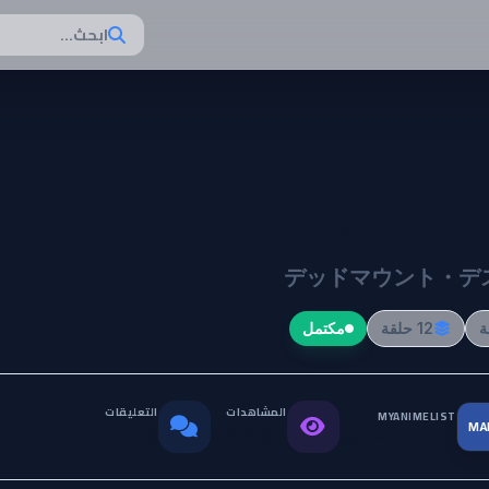
ابحث...
ad Mount Death P
デッドマウント・デ
12 حلقة
مكتمل
المشاهدات
التعليقات
MYANIMELIST
MA
التقييم العالمي
0
243.8K