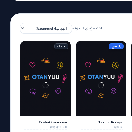
لغة مؤدي الصوت:
رئيسي
مساند
Tsubaki Iwanome
Takumi Kuruya
岩野目ツバキ
繰屋匠