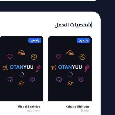
شخصيات العمل
رئيسي
رئيسي
Misaki Sakimiya
Kabane Shinden
崎宮ミサキ
屍神殿