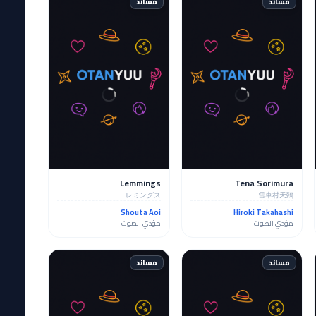
مساند
مساند
Lemmings
Tena Sorimura
レミングス
雪車村天鵶
Shouta Aoi
Hiroki Takahashi
مؤدي الصوت
مؤدي الصوت
مساند
مساند