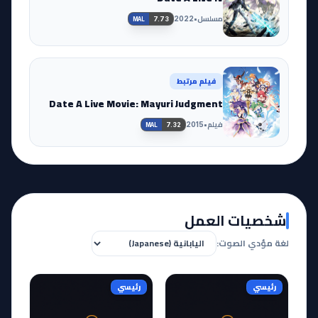
مسلسل
•
2022
7.73
MAL
فيلم مرتبط
Date A Live Movie: Mayuri Judgment
فيلم
•
2015
7.32
MAL
شخصيات العمل
لغة مؤدي الصوت:
رئيسي
رئيسي