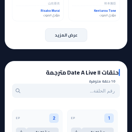
山吹亜衣
幹本雅臣
Risako Murai
Kentarou Tone
مؤدي الصوت
مؤدي الصوت
عرض المزيد
حلقات Date A Live II مترجمة
10 حلقة متوفرة
بحث عن حلقة بالرقم
EP
EP
2
1