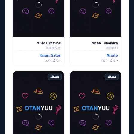
Mikie Okamine
Mana Takamiya
岡峰美紀恵
崇宮真那
Kanami Satou
Misato
مؤدي الصوت
مؤدي الصوت
مساند
مساند