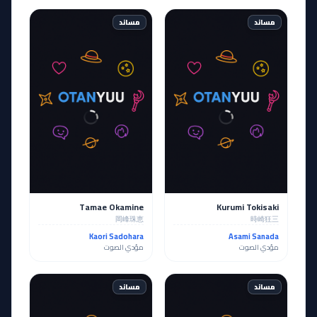
مساند
مساند
Tamae Okamine
Kurumi Tokisaki
岡峰珠恵
時崎狂三
Kaori Sadohara
Asami Sanada
مؤدي الصوت
مؤدي الصوت
مساند
مساند