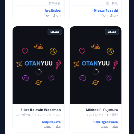
村雨令音
鳶一折紙
Aya Endou
Misuzu Togashi
مؤدي الصوت
مؤدي الصوت
مساند
مساند
Elliot Baldwin Woodman
Mildred F. Fujimura
エリオット・ボールドウィン・ウッドマン
ミルドレッド・F・藤村
Jouji Nakata
Saki Ogasawara
مؤدي الصوت
مؤدي الصوت