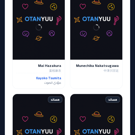
Mai Hazakura
Munechika Nakatsugawa
葉桜麻衣
中津川宗近
Kayoko Tsumita
مؤدي الصوت
مساند
مساند