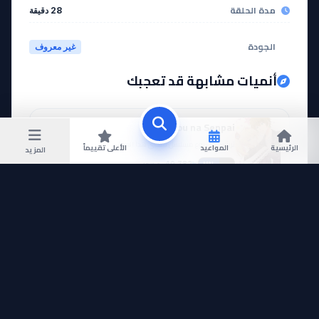
مدة الحلقة
28 دقيقة
الجودة
غير معروف
أنميات مشابهة قد تعجبك
Bukiyou na Senpai.
ترشيح من نوع مسلسل لمحبي هذا العمل.
الرئيسية
المواعيد
الأعلى تقييماً
المزيد
مكتمل
40,782
—
MAL
Castlevania
ترشيح من نوع مسلسل لمحبي هذا العمل.
مكتمل
87,355
—
MAL
Clannad
ترشيح من نوع مسلسل لمحبي هذا العمل.