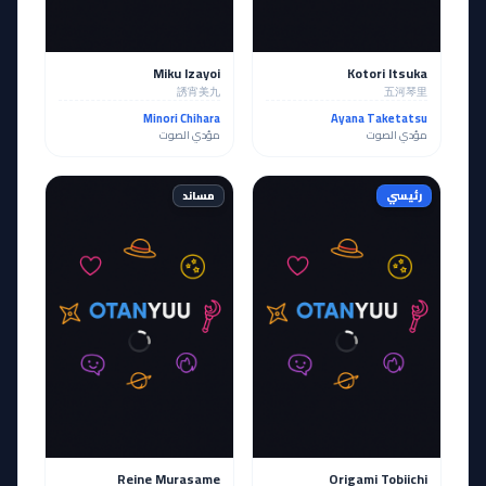
Miku Izayoi
Kotori Itsuka
誘宵美九
五河琴里
Minori Chihara
Ayana Taketatsu
مؤدي الصوت
مؤدي الصوت
رئيسي
مساند
Reine Murasame
Origami Tobiichi