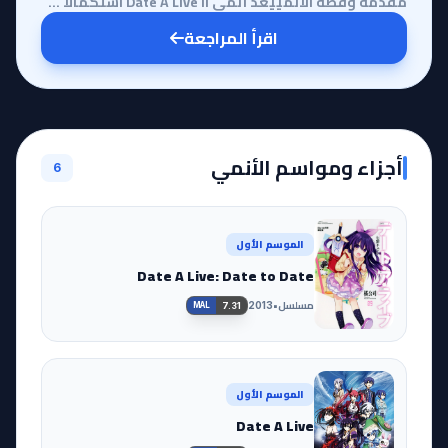
مقدمة وقصة الأنمييعد أنمي Date A Live II استكمالاً ملحمياً للرحلة التي بدأها شيدو إيتسوكا في الموسم ...
اقرأ المراجعة
أجزاء ومواسم الأنمي
6
الموسم الأول
Date A Live: Date to Date
مسلسل
•
2013
7.31
MAL
الموسم الأول
Date A Live