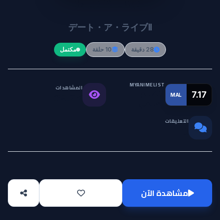
Date A Live II
デート・ア・ライブⅡ
28 دقيقة
10 حلقة
مكتمل
MYANIMELIST
المشاهدات
التقييم
7.17
MAL
39.2K
العالمي
التعليقات
0
مشاهدة الآن