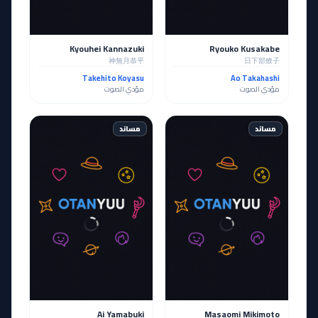
Kyouhei Kannazuki
Ryouko Kusakabe
神無月恭平
日下部燎子
Takehito Koyasu
Ao Takahashi
مؤدي الصوت
مؤدي الصوت
مساند
مساند
Ai Yamabuki
Masaomi Mikimoto