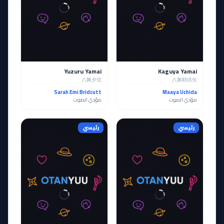
Yuzuru Yamai
Kaguya Yamai
八舞夕弦
八舞耶倶矢
Sarah Emi Bridcutt
Maaya Uchida
مؤدي الصوت
مؤدي الصوت
رئيسي
رئيسي