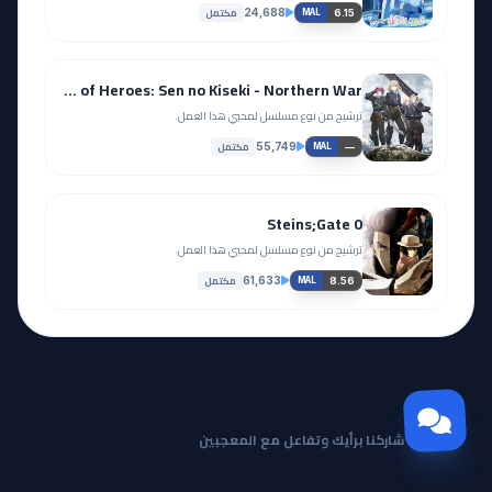
مكتمل
24,688
6.15
MAL
The Legend of Heroes: Sen no Kiseki - Northern War
ترشيح من نوع مسلسل لمحبي هذا العمل.
مكتمل
55,749
—
MAL
Steins;Gate 0
ترشيح من نوع مسلسل لمحبي هذا العمل.
مكتمل
61,633
8.56
MAL
مجتمع Otanyuu
شاركنا برأيك وتفاعل مع المعجبين