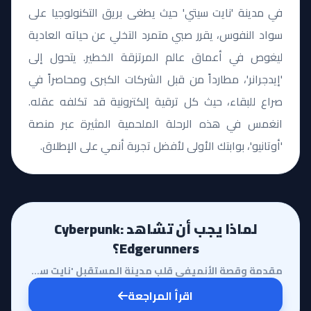
في مدينة 'نايت سيتي' حيث يطغى بريق التكنولوجيا على
سواد النفوس، يقرر صبي متمرد التخلي عن حياته العادية
ليغوص في أعماق عالم المرتزقة الخطير. يتحول إلى
'إيدجرانر'، مطارداً من قبل الشركات الكبرى ومحاصراً في
صراع للبقاء، حيث كل ترقية إلكترونية قد تكلفه عقله.
انغمس في هذه الرحلة الملحمية المثيرة عبر منصة
'أوتانيو'، بوابتك الأولى لأفضل تجربة أنمي على الإطلاق.
لماذا يجب أن تشاهد Cyberpunk:
Edgerunners؟
مقدمة وقصة الأنميفي قلب مدينة المستقبل 'نايت سيتي'، حيث تُباع الأحلام وتُشترى الأجساد، يأخذنا أنمي C...
اقرأ المراجعة