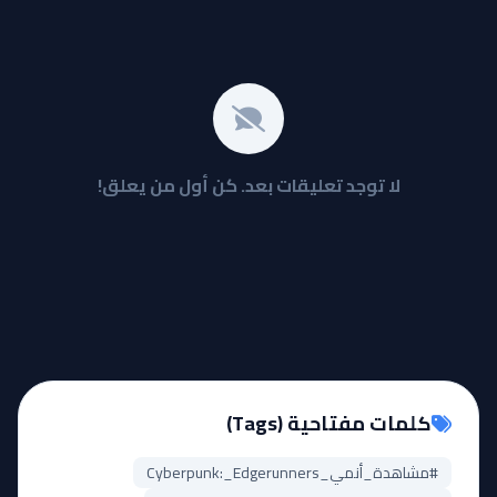
لا توجد تعليقات بعد. كن أول من يعلق!
كلمات مفتاحية (Tags)
#مشاهدة_أنمي_Cyberpunk:_Edgerunners