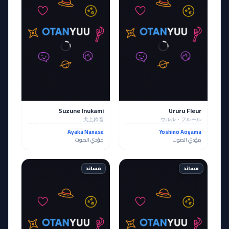
Suzune Inukami
Ururu Fleur
犬上鈴音
ウルル・フルール
Ayaka Nanase
Yoshino Aoyama
مؤدي الصوت
مؤدي الصوت
مساند
مساند