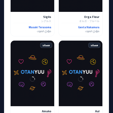
Siglis
Orga Fleur
シグルス
オルガ・フルール
Masaki Terasoma
Genta Nakamura
مؤدي الصوت
مؤدي الصوت
مساند
مساند
Amako
Aul