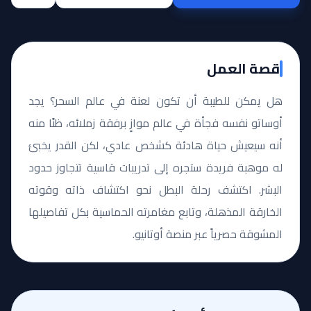
قصة العمل
هل يمكن للطيبة أن تكون لعنة في عالم السحر؟ يجد
أوساتو نفسه فجأة في عالم موازٍ برفقة زملائه، ظنًا منه
أنه سيعيش حياة هادئة كشخص عادي، لكن القدر يخبئ
له موهبة فريدة ستجره إلى تدريبات قاسية تتجاوز حدود
البشر. اكتشف رحلة البطل نحو اكتشاف ذاته وقوته
الخارقة المذهلة، وتابع مغامرته الحماسية بكل تفاصيلها
المشوقة حصرياً عبر منصة أوتانيو.