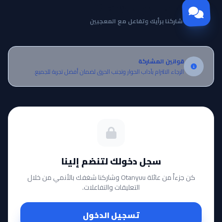
مجتمع Otanyuu
شاركنا برأيك وتفاعل مع المعجبين
قوانين المشاركة
الرجاء الالتزام بآداب الحوار وتجنب الحرق لضمان أفضل تجربة للجميع.
سجل دخولك لتنضم إلينا
كن جزءاً من عائلة Otanyuu وشاركنا شغفك بالأنمي من خلال
التعليقات والتفاعلات.
تسجيل الدخول