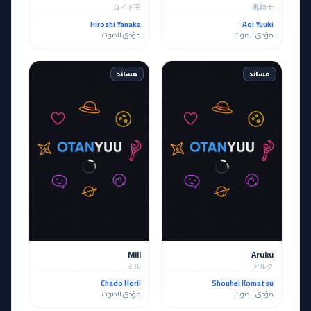
ロイド王
黒騎士
Hiroshi Yanaka
Aoi Yuuki
مؤدي الصوت
مؤدي الصوت
مساند
مساند
Mill
Aruku
ミル
アルク
Chado Horii
Shouhei Komatsu
مؤدي الصوت
مؤدي الصوت