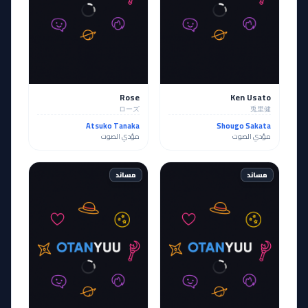
Rose
Ken Usato
ローズ
兎里健
Atsuko Tanaka
Shougo Sakata
مؤدي الصوت
مؤدي الصوت
مساند
مساند