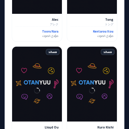
Alec
Tong
アレク
トング
Tooru Nara
Kentarou Itou
مؤدي الصوت
مؤدي الصوت
مساند
مساند
Lloyd Ou
Kuro Kishi