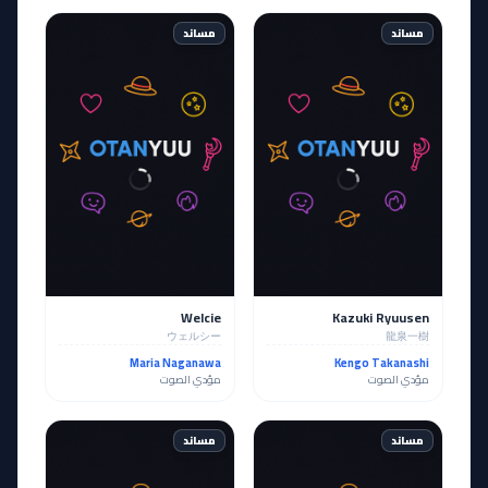
مساند
مساند
Welcie
Kazuki Ryuusen
ウェルシー
龍泉一樹
Maria Naganawa
Kengo Takanashi
مؤدي الصوت
مؤدي الصوت
مساند
مساند