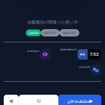
Chiyu Mahou no Machigatta
Tsukaikata
治癒魔法の間違った使い方
23 دقيقة
13 حلقة
مكتمل
MYANIMELIST
المشاهدات
التقييم
7.52
MAL
180.4K
العالمي
التعليقات
0
مشاهدة الآن