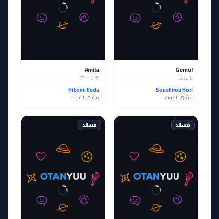
Amila
Gomul
アーミラ
ゴムル
Hitomi Ueda
Soushirou Hori
مؤدي الصوت
مؤدي الصوت
مساند
مساند