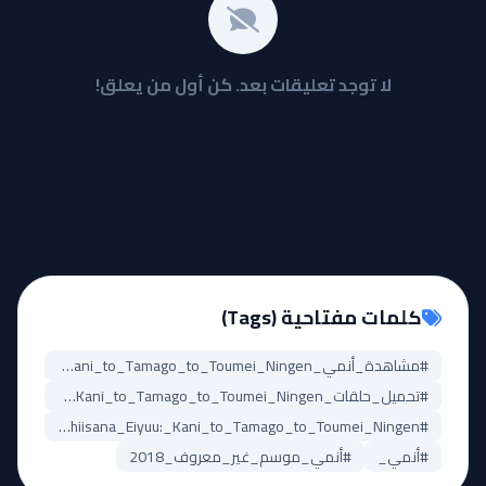
لا توجد تعليقات بعد. كن أول من يعلق!
كلمات مفتاحية (Tags)
#مشاهدة_أنمي_Chiisana_Eiyuu:_Kani_to_Tamago_to_Toumei_Ningen
#تحميل_حلقات_Chiisana_Eiyuu:_Kani_to_Tamago_to_Toumei_Ningen
#Chiisana_Eiyuu:_Kani_to_Tamago_to_Toumei_Ningen_مترجم
#أنمي_
#أنمي_موسم_غير_معروف_2018