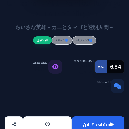
Chiisana Eiyuu: Kani to Tamago
to Toumei Ningen
ちいさな英雄－カニとタマゴと透明人間－
53 دقيقة
1 حلقة
مكتمل
MYANIMELIST
المشاهدات
التقييم
6.84
MAL
18.3K
العالمي
التعليقات
0
مشاهدة الآن