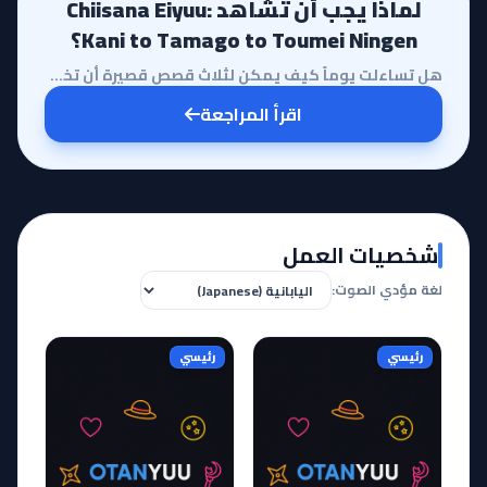
لماذا يجب أن تشاهد Chiisana Eiyuu:
Kani to Tamago to Toumei Ningen؟
هل تساءلت يوماً كيف يمكن لثلاث قصص قصيرة أن تختصر عوالم كاملة من المشاعر الإنسانية في ساعة واحدة فقط...
اقرأ المراجعة
شخصيات العمل
لغة مؤدي الصوت:
رئيسي
رئيسي