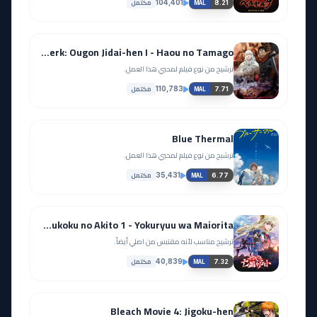
مكتمل
104,401
8.21
MAL
Berserk: Ougon Jidai-hen I - Haou no Tamago
ترشيح من نوع فيلم لمحبي هذا العمل.
مكتمل
110,783
7.71
MAL
Blue Thermal
ترشيح من نوع فيلم لمحبي هذا العمل.
مكتمل
35,431
6.77
MAL
Code Geass: Boukoku no Akito 1 - Yokuryuu wa Maiorita
ترشيح مناسب لأنه مقتبس من اصلي أيضاً.
مكتمل
40,839
7.32
MAL
Bleach Movie 4: Jigoku-hen