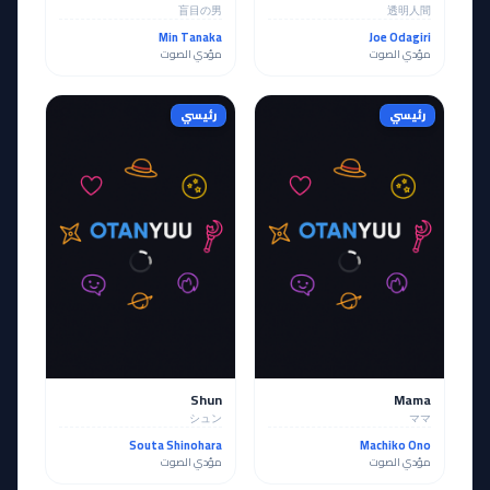
盲目の男
透明人間
Min Tanaka
Joe Odagiri
مؤدي الصوت
مؤدي الصوت
رئيسي
رئيسي
Shun
Mama
シュン
ママ
Souta Shinohara
Machiko Ono
مؤدي الصوت
مؤدي الصوت