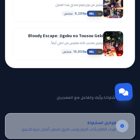
ترشيح من نوع فيلم لمحبي هذا العمل.
مكتمل
9,289
—
MAL
Bloody Escape: Jigoku no Tousou Geki
ترشيح مناسب لأنه مقتبس من اصلي أيضاً.
مكتمل
16,859
—
MAL
مجتمع Otanyuu
شاركنا برأيك وتفاعل مع المعجبين
قوانين المشاركة
الرجاء الالتزام بآداب الحوار وتجنب الحرق لضمان أفضل تجربة للجميع.