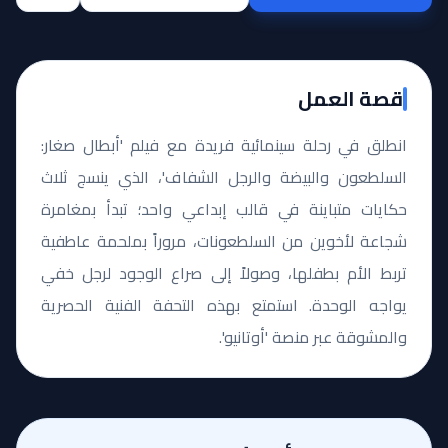
قصة العمل
انطلق في رحلة سينمائية فريدة مع فيلم 'أبطال صغار:
السلطعون والبيضة والرجل الشفاف'، الذي ينسج ثلاث
حكايات متباينة في قالب إبداعي واحد؛ تبدأ بمغامرة
شجاعة لأخوين من السلطعونات، مروراً بملحمة عاطفية
تربط الأم بطفلها، وصولاً إلى صراع الوجود لرجل خفي
يواجه الوحدة. استمتع بهذه التحفة الفنية الحصرية
والمشوقة عبر منصة 'أوتانيو'.