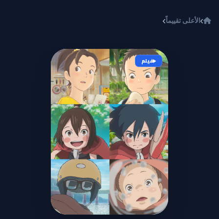
خطي إلى المحتوى
الأعلى تقييماً
Chiisana Eiyuu: Kani to Tamago to Toumei Ningen
فيلم