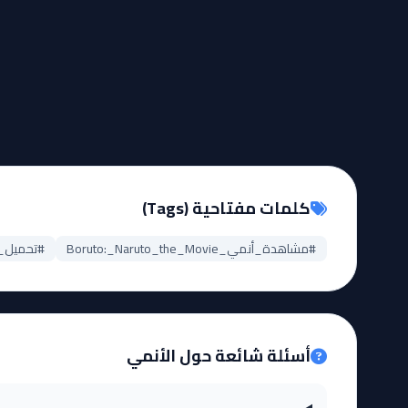
كلمات مفتاحية (Tags)
#مشاهدة_أنمي_Boruto:_Naruto_the_Movie
#تحميل_حلقات__Movie
أسئلة شائعة حول الأنمي