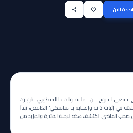
دة الآن
 يسعى للخروج من عباءة والده الأسطوري 'ناروتو'،
بته في إثبات ذاته وإعجابه بـ 'ساسكي' الغامض، تبدأ
عن صخب الماضي. اكتشف هذه الرحلة المثيرة والمزيد من