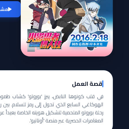
مشاه
قصة العمل
في قلب كونوها النابض، يبرز 'بوروتو' كشاب طموح
الهوكاغي السابع الذي تحول إلى رمز للسلام. بين رغ
رحلة بوروتو الملحمية لتشكيل هويته الخاصة بعيداً 
المغامرات الحصرية عبر منصة 'أوتانيو'.