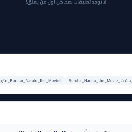
لا توجد تعليقات بعد. كن أول من يعلق!
Boruto:_Naruto_the
#Boruto:_Naruto_the_Movie_مترجم