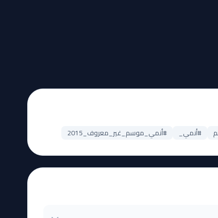
#أنمي_
#أنمي_موسم_غير_معروف_2015