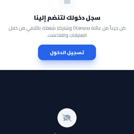
سجل دخولك لتنضم إلينا
كن جزءاً من عائلة Otanyuu وشاركنا شغفك بالأنمي من خلال
التعليقات والتفاعلات.
تسجيل الدخول