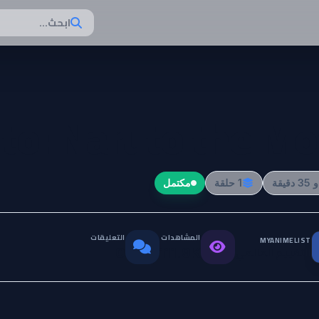
ابحث...
to: Naruto the Mo
1 حلقة
مكتمل
المشاهدات
التعليقات
MYANIMELIST
التقييم العالمي
0
111.9K