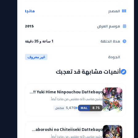
المصدر
مانجا
موسم العرض
2015
مدة الحلقة
1 ساعة و 35 دقيقة
الجودة
غير معروف
أنميات مشابهة قد تعجبك
Naruto Movie 1: Dai Katsugeki!! Yuki Hime Ninpouchou Dattebayo!
ترشيح مناسب لأنه مقتبس من مانجا أيضاً.
مكتمل
5,470
8.75
MAL
Naruto Movie 2: Dai Gekitotsu! Maboroshi no Chiteiiseki Dattebayo!
ترشيح مناسب لأنه مقتبس من مانجا أيضاً.