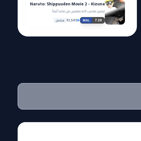
Naruto: Shippuuden Movie 2 - Kizuna
ترشيح مناسب لأنه مقتبس من مانجا أيضاً.
مكتمل
51,545
7.29
MAL