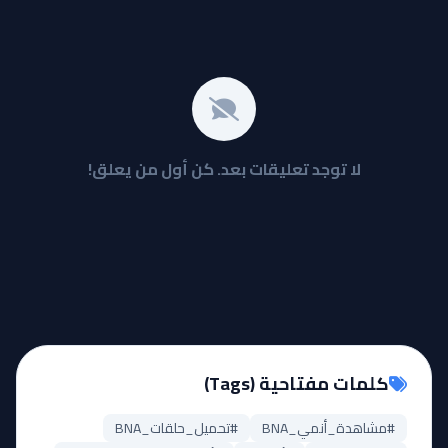
لا توجد تعليقات بعد. كن أول من يعلق!
كلمات مفتاحية (Tags)
#مشاهدة_أنمي_BNA
#تحميل_حلقات_BNA