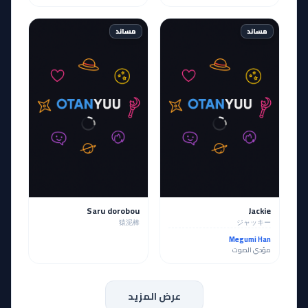
مساند
مساند
Saru dorobou
Jackie
猿泥棒
ジャッキー
Megumi Han
مؤدي الصوت
عرض المزيد