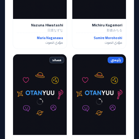
Nazuna Hiwatashi
Michiru Kagemori
日渡なずな
影森みちる
Maria Naganawa
Sumire Morohoshi
مؤدي الصوت
مؤدي الصوت
رئيسي
مساند