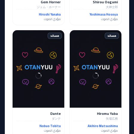
Gem Horner
Shirou Oogami
ジェム・ホーナー
大神士郎
Hiroshi Yanaka
Yoshimasa Hosoya
مؤدي الصوت
مؤدي الصوت
مساند
مساند
Dante
Hiromu Yaba
ダンテ
矢場広務
Nobuo Tobita
Akihiro Matsushima
مؤدي الصوت
مؤدي الصوت