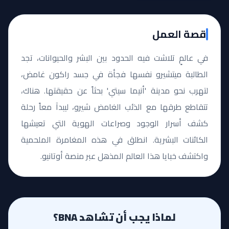
قصة العمل
في عالمٍ تلاشت فيه الحدود بين البشر والحيوانات، تجد
الطالبة ميتشيرو نفسها فجأة في جسد راكون غامض،
لتهرب نحو مدينة 'أنيما سيتي' بحثاً عن حقيقتها. هناك،
تتقاطع طرقها مع الذئب الغامض شيرو، ليبدآ معاً رحلة
كشف أسرار الوجود وصراعات الهوية التي تعيشها
الكائنات البشرية. انطلق في هذه المغامرة الملحمية
واكتشف خبايا هذا العالم المذهل عبر منصة أوتانيو.
لماذا يجب أن تشاهد BNA؟