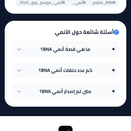
#BNA_مترجم
#أنمي_
#أنمي_موسم_ربيع_2020
أسئلة شائعة حول الأنمي
ما هي قصة أنمي BNA؟
كم عدد حلقات أنمي BNA؟
متى تم إصدار أنمي BNA؟