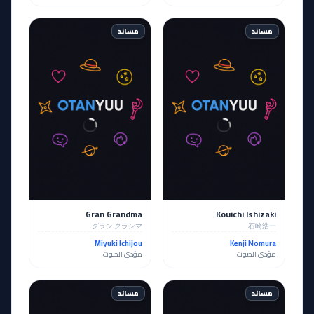
مساند
مساند
Gran Grandma
Kouichi Ishizaki
グラン グランマ
石崎浩一
Miyuki Ichijou
Kenji Nomura
مؤدي الصوت
مؤدي الصوت
مساند
مساند