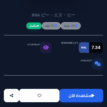
BNA
BNA ビー・エヌ・エー
22 دقيقة
12 حلقة
مكتمل
MYANIMELIST
المشاهدات
التقييم
7.34
MAL
11.5K
العالمي
التعليقات
0
مشاهدة الآن