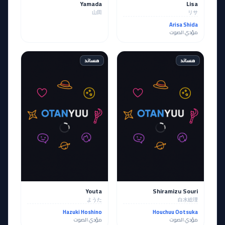
Yamada
Lisa
山田
リサ
Arisa Shida
مؤدي الصوت
مساند
مساند
Youta
Shiramizu Souri
ようた
白水総理
Hazuki Hoshino
Houchuu Ootsuka
مؤدي الصوت
مؤدي الصوت