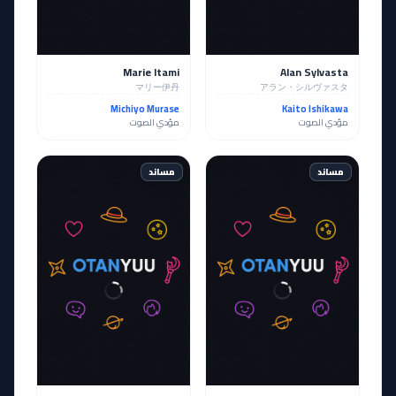
Marie Itami
Alan Sylvasta
マリー伊丹
アラン・シルヴァスタ
Michiyo Murase
Kaito Ishikawa
مؤدي الصوت
مؤدي الصوت
مساند
مساند