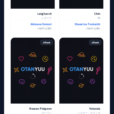
Leigharch
Chin
レガーチ
陳
Akimasa Oomori
Shuuetsu Tookaichi
مؤدي الصوت
مؤدي الصوت
مساند
مساند
Rowan Pidgeon
Yolanda
ローワン
シスター・ヨランダ