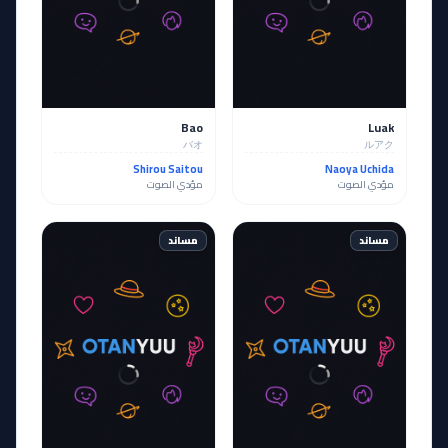
Bao
Luak
バオ
ルアク
Shirou Saitou
Naoya Uchida
مؤدي الصوت
مؤدي الصوت
مساند
مساند