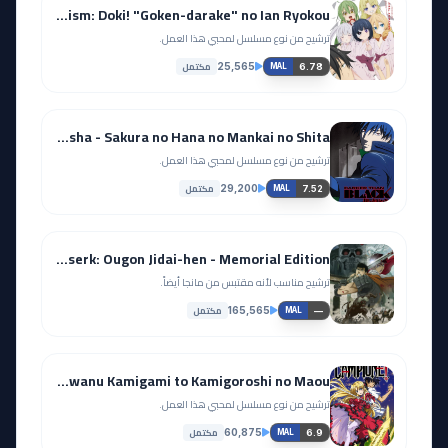
Busou Shoujo Machiavellianism: Doki! "Goken-darake" no Ian Ryokou
ترشيح من نوع مسلسل لمحبي هذا العمل.
مكتمل
25,565
6.78
MAL
Darker than Black: Kuro no Keiyakusha - Sakura no Hana no Mankai no Shita
ترشيح من نوع مسلسل لمحبي هذا العمل.
مكتمل
29,200
7.52
MAL
Berserk: Ougon Jidai-hen - Memorial Edition
ترشيح مناسب لأنه مقتبس من مانجا أيضاً.
مكتمل
165,565
—
MAL
Campione!: Matsurowanu Kamigami to Kamigoroshi no Maou
ترشيح من نوع مسلسل لمحبي هذا العمل.
مكتمل
60,875
6.9
MAL