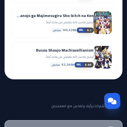
Boku no Kanojo ga Majimesugiru Sho-bitch na Ken
ترشيح مناسب لأنه مقتبس من مانجا أيضاً.
مكتمل
149,428
6.2
MAL
Busou Shoujo Machiavellianism
ترشيح مناسب لأنه مقتبس من مانجا أيضاً.
مكتمل
43,346
6.86
MAL
مجتمع Otanyuu
شاركنا برأيك وتفاعل مع المعجبين