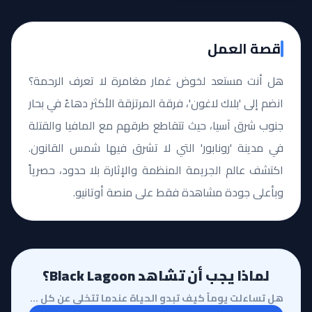
قصة العمل
هل أنت مستعد لخوض غمار مغامرة لا تعرف الرحمة؟
انضم إلى 'بلاك لاغون'، فرقة المرتزقة الأكثر دهاءً في بحار
جنوب شرق آسيا، حيث تتقاطع طرقهم مع المافيا والقتلة
في مدينة 'رونابور' التي لا تشرق فيها شمس القانون.
اكتشف عالم الجريمة المنظمة والإثارة بلا حدود، حصرياً
وبأعلى جودة مشاهدة فقط على منصة أوتانيو.
لماذا يجب أن تشاهد Black Lagoon؟
هل تساءلت يوماً كيف تبدو الحياة عندما تتخلى عن كل شيء لتغوص في أعماق الجريمة والبحث عن النجاة في عال...