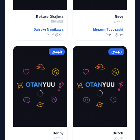
Rokuro Okajima
Revy
岡島緑郎
レヴィ
Daisuke Namikawa
Megumi Toyoguchi
مؤدي الصوت
مؤدي الصوت
رئيسي
رئيسي
Benny
Dutch
ベニー
ダッチ