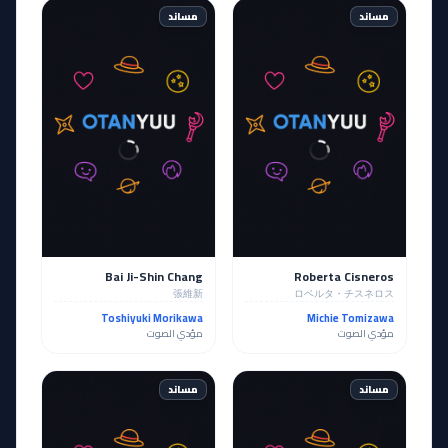
مساند
مساند
Bai Ji-Shin Chang
Roberta Cisneros
張維新
ロベルタ・チスネロス
Toshiyuki Morikawa
Michie Tomizawa
مؤدي الصوت
مؤدي الصوت
مساند
مساند