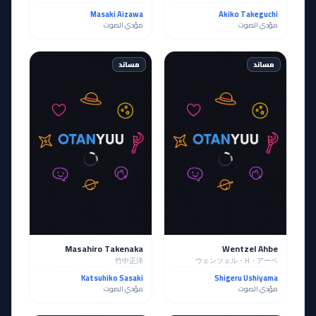
Masaki Aizawa
Akiko Takeguchi
مؤدي الصوت
مؤدي الصوت
مساند
مساند
Masahiro Takenaka
Wentzel Ahbe
竹中正洋
ウェンツェル・H・アーベ
Katsuhiko Sasaki
Shigeru Ushiyama
مؤدي الصوت
مؤدي الصوت