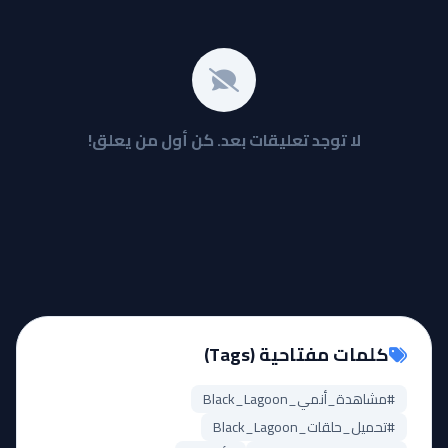
لا توجد تعليقات بعد. كن أول من يعلق!
كلمات مفتاحية (Tags)
#مشاهدة_أنمي_Black_Lagoon
#تحميل_حلقات_Black_Lagoon