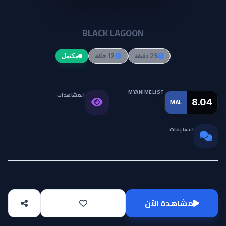
Black Lagoon
BLACK LAGOON
2$ دقيقة
12 حلقة
مكتمل
MYANIMELIST
المشاهدات
التقييم
8.04
MAL
89.1K
العالمي
التعليقات
0
مشاهدة الآن