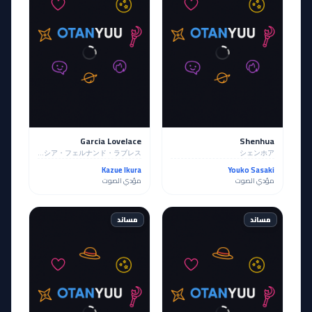
Garcia Lovelace
Shenhua
ガルシア・フェルナンド・ラブレス
シェンホア
Kazue Ikura
Youko Sasaki
مؤدي الصوت
مؤدي الصوت
مساند
مساند