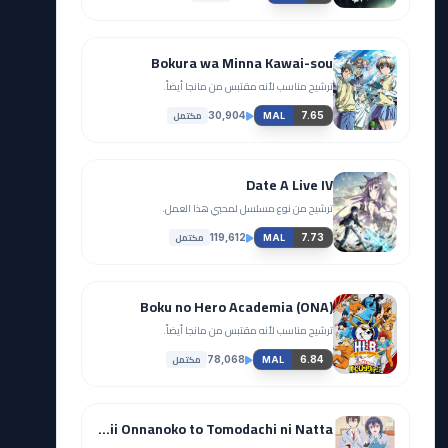
Bokura wa Minna Kawai-sou
ترشيح مناسب لأنه مقتبس من مانجا أيضاً.
مكتمل
30,904
7.65
MAL
Date A Live IV
ترشيح من نوع مسلسل لمحبي هذا العمل.
مكتمل
119,612
7.73
MAL
Boku no Hero Academia (ONA)
ترشيح مناسب لأنه مقتبس من مانجا أيضاً.
مكتمل
78,068
6.84
MAL
Class de 2-banme ni Kawaii Onnanoko to Tomodachi ni Natta