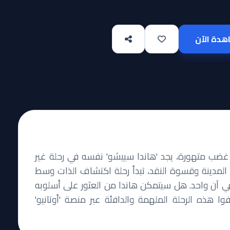
دة الآن
 غضب متهورة، يجد 'هاندا سييشو' نفسه في رحلة غير
 المدينة وقسوة النقد، تبدأ رحلة اكتشاف الذات وسط
في آن واحد. هل سيتمكن هاندا من العثور على أسلوبه
هذه الرحلة الملهمة والدافئة عبر منصة 'أوتانيو'