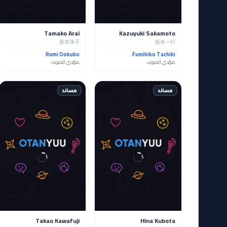
Tamako Arai
Kazuyuki Sakamoto
新井珠子
坂本一行
Rumi Ookubo
Fumihiko Tachiki
مؤدي الصوت
مؤدي الصوت
مساند
مساند
Takao Kawafuji
Hina Kubota