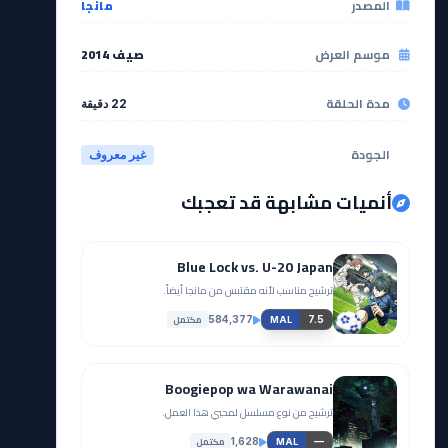
المصدر
مانجا
موسم العرض
صيف 2014
مدة الحلقة
22 دقيقة
الجودة
غير معروف
أنميات مشابهة قد تعجبك
Blue Lock vs. U-20 Japan
ترشيح مناسب لأنه مقتبس من مانجا أيضاً.
مكتمل
584,377
7.5
MAL
Boogiepop wa Warawanai
ترشيح من نوع مسلسل لمحبي هذا العمل.
مكتمل
1,628
—
MAL