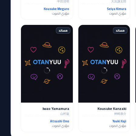
半田清明
大浜謙太郎
Kousuke Meguro
Seiya Kimura
مؤدي الصوت
مؤدي الصوت
مساند
مساند
Iwao Yamamura
Kousuke Kanzaki
山村巌
神崎康介
Atsushi Ono
Yuuki Kaji
مؤدي الصوت
مؤدي الصوت