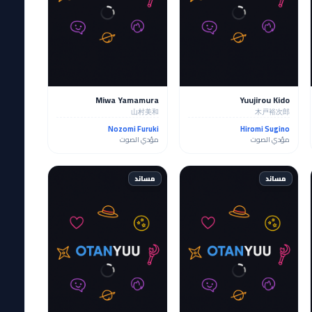
Miwa Yamamura
Yuujirou Kido
山村美和
木戸裕次郎
Nozomi Furuki
Hiromi Sugino
مؤدي الصوت
مؤدي الصوت
مساند
مساند