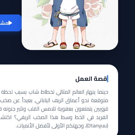
مشاه
قصة العمل
حينما ينهار العالم المثالي لخطاط شاب بسبب لحظة
متوقعة نحو أعماق الريف الياباني. بعيداً عن صخب
قرويين يتمتعون بعفوية تلامس القلب وتثير جنونه 
الفريد في الخط وسط هذا الصخب الريفي؟ اكتشفوا 
(Otanyuu)، وجهتكم الأولى لأفضل الأنميات.