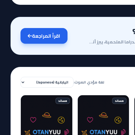
اقرأ المراجعة
مقدمة وقصة الأنميفي عالم الأنمي المليء بالأكشن والدراما الملحمية، يبرز أنمي Barakamon كتحفة فنية هاد...
لغة مؤدي الصوت:
مساند
مساند