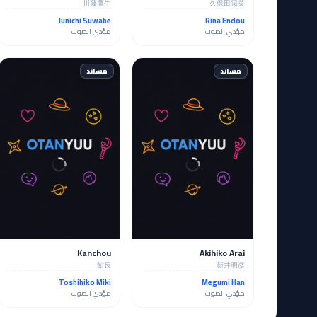
川藤鷹生
久保田陽菜
Junichi Suwabe
Rina Endou
مؤدي الصوت
مؤدي الصوت
مساند
مساند
Kanchou
Akihiko Arai
館長
新井明彦
Toshihiko Miki
Megumi Han
مؤدي الصوت
مؤدي الصوت