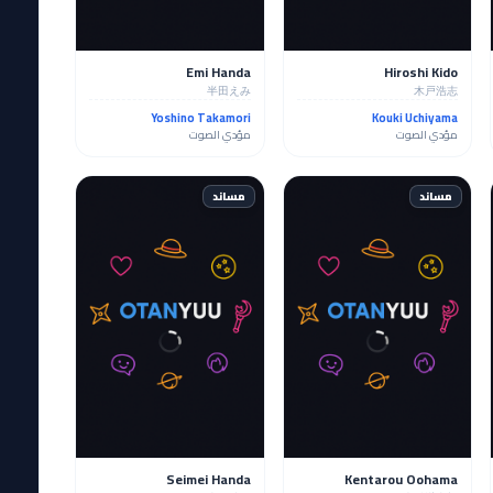
Emi Handa
Hiroshi Kido
半田えみ
木戸浩志
Yoshino Takamori
Kouki Uchiyama
مؤدي الصوت
مؤدي الصوت
مساند
مساند
Seimei Handa
Kentarou Oohama