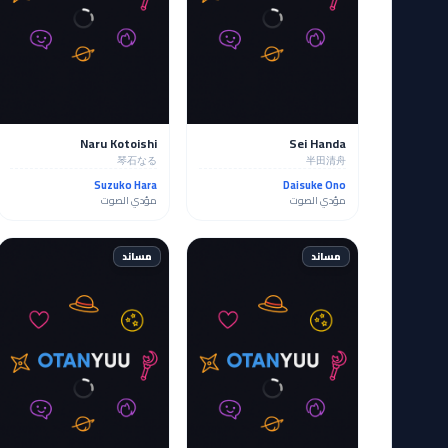
Naru Kotoishi
Sei Handa
琴石なる
半田清舟
Suzuko Hara
Daisuke Ono
مؤدي الصوت
مؤدي الصوت
مساند
مساند