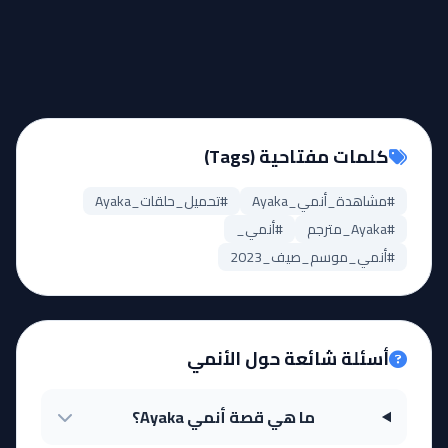
كلمات مفتاحية (Tags)
#مشاهدة_أنمي_Ayaka
#تحميل_حلقات_Ayaka
#Ayaka_مترجم
#أنمي_
#أنمي_موسم_صيف_2023
أسئلة شائعة حول الأنمي
ما هي قصة أنمي Ayaka؟