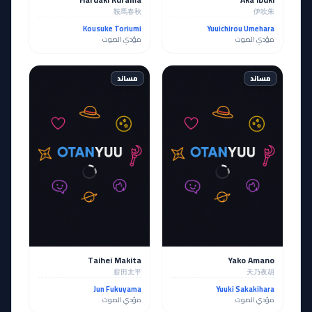
鞍馬春秋
伊吹朱
Kousuke Toriumi
Yuuichirou Umehara
مؤدي الصوت
مؤدي الصوت
مساند
مساند
Taihei Makita
Yako Amano
薪田太平
天乃夜胡
Jun Fukuyama
Yuuki Sakakihara
مؤدي الصوت
مؤدي الصوت