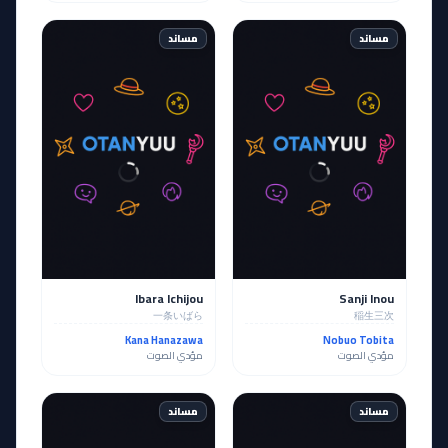
مساند
مساند
Ibara Ichijou
Sanji Inou
一条いばら
稲生三次
Kana Hanazawa
Nobuo Tobita
مؤدي الصوت
مؤدي الصوت
مساند
مساند