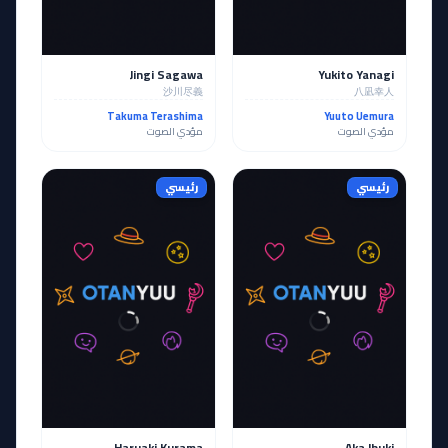
Jingi Sagawa
Yukito Yanagi
沙川尽義
八凪幸人
Takuma Terashima
Yuuto Uemura
مؤدي الصوت
مؤدي الصوت
رئيسي
رئيسي
Haruaki Kurama
Aka Ibuki