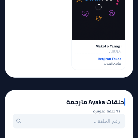
Makoto Yanagi
八凪真人
Kenjirou Tsuda
مؤدي الصوت
حلقات Ayaka مترجمة
12 حلقة متوفرة
بحث عن حلقة بالرقم