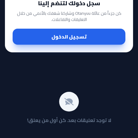
سجل دخولك لتنضم إلينا
كن جزءاً من عائلة Otanyuu وشاركنا شغفك بالأنمي من خلال
التعليقات والتفاعلات.
تسجيل الدخول
لا توجد تعليقات بعد. كن أول من يعلق!