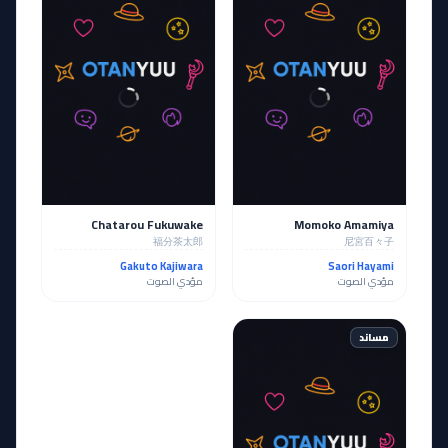
Chatarou Fukuwake
Momoko Amamiya
福分茶太郎
尼宮百々子
Gakuto Kajiwara
Saori Hayami
مؤدي الصوت
مؤدي الصوت
مساند