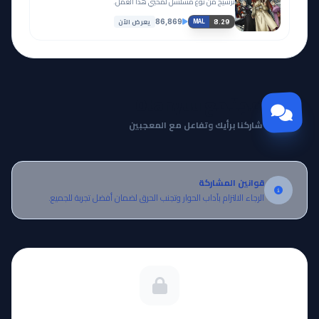
ترشيح من نوع مسلسل لمحبي هذا العمل.
يعرض الآن
86,869
8.29
MAL
مجتمع Otanyuu
شاركنا برأيك وتفاعل مع المعجبين
قوانين المشاركة
الرجاء الالتزام بآداب الحوار وتجنب الحرق لضمان أفضل تجربة للجميع.