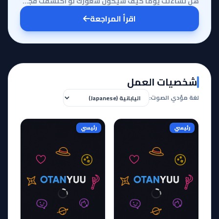
هل تساءلت يوماً كيف سيكون شعورك لو اكتشفت فجأة أن العالم الذي تعيش فيه يخفي أسراراً تفوق خيالك بمراح...
اقرأ المراجعة
شخصيات العمل
لغة مؤدي الصوت:
رئيسي
رئيسي