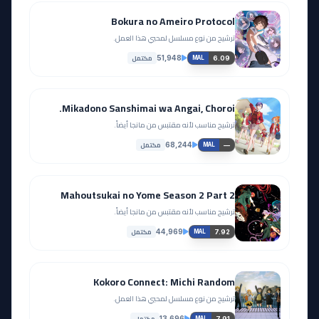
Bokura no Ameiro Protocol
ترشيح من نوع مسلسل لمحبي هذا العمل.
مكتمل
51,948
6.09
MAL
Mikadono Sanshimai wa Angai, Choroi.
ترشيح مناسب لأنه مقتبس من مانجا أيضاً.
مكتمل
68,244
—
MAL
Mahoutsukai no Yome Season 2 Part 2
ترشيح مناسب لأنه مقتبس من مانجا أيضاً.
مكتمل
44,969
7.92
MAL
Kokoro Connect: Michi Random
ترشيح من نوع مسلسل لمحبي هذا العمل.
مكتمل
13,696
7.91
MAL