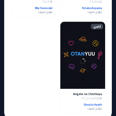
アルテ母
アルテの父
Mie Sonozaki
Yutaka Aoyama
مؤدي الصوت
مؤدي الصوت
ثانوي
Angelo no Chichioya
アンジェロの父親
Shouto Kashii
مؤدي الصوت