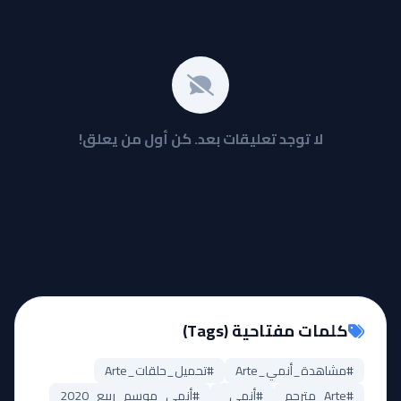
لا توجد تعليقات بعد. كن أول من يعلق!
كلمات مفتاحية (Tags)
#مشاهدة_أنمي_Arte
#تحميل_حلقات_Arte
#Arte_مترجم
#أنمي_
#أنمي_موسم_ربيع_2020