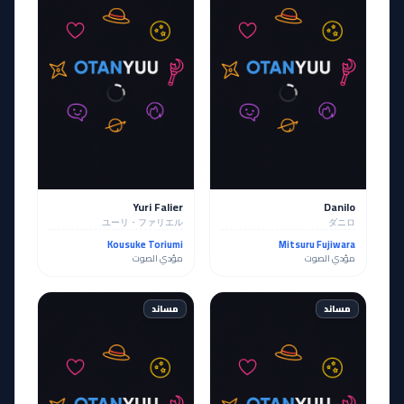
Yuri Falier
Danilo
ユーリ・ファリエル
ダニロ
Kousuke Toriumi
Mitsuru Fujiwara
مؤدي الصوت
مؤدي الصوت
مساند
مساند