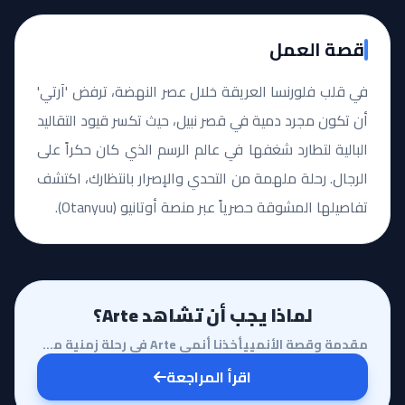
قصة العمل
في قلب فلورنسا العريقة خلال عصر النهضة، ترفض 'آرتي'
أن تكون مجرد دمية في قصر نبيل، حيث تكسر قيود التقاليد
البالية لتطارد شغفها في عالم الرسم الذي كان حكراً على
الرجال. رحلة ملهمة من التحدي والإصرار بانتظارك، اكتشف
تفاصيلها المشوقة حصرياً عبر منصة أوتانيو (Otanyuu).
لماذا يجب أن تشاهد Arte؟
مقدمة وقصة الأنمييأخذنا أنمي Arte في رحلة زمنية مذهلة إلى عصر النهضة في إيطاليا، وتحديداً في مدينة ف...
اقرأ المراجعة