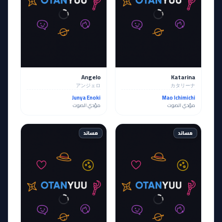
Angelo
Katarina
アンジェロ
カタリーナ
Junya Enoki
Mao Ichimichi
مؤدي الصوت
مؤدي الصوت
مساند
مساند