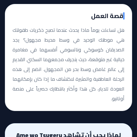
قصة العمل
هل تساءلت يوماً ماذا يحدث عندما تصبح ذكريات طفولتك
هي موطنك الوحيد في وسط محيط مجهول؟ يجد
الصديقان كوسوكي وناتسومي أنفسهما في مغامرة
خيالية غير متوقعة، حيث ينجرف مجمعهما السكني القديم
إلى عالم غامض وسط بحر من المجهول. انضم إلى هذه
الرحلة العاطفية والمثيرة لاكتشاف ما إذا كان بإمكانهما
العودة للديار، كل هذا وأكثر بانتظارك حصرياً على منصة
أوتانيو.
لماذا يجب أن تشاهد Ame wo Tsugeru