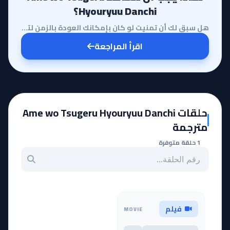
Hyouryuu Danchi؟
هل سبق لك أن تمنيت لو كان بإمكانك العودة بالزمن لتعيش ذكريات طفولتك في مكان واحد يجمع كل أسرارك؟ ماذ...
اقرأ المراجعة
حلقات Ame wo Tsugeru Hyouryuu Danchi
مترجمة
1 حلقة متوفرة
بحث عن حلقة بالرقم
فيلم
MOVIE