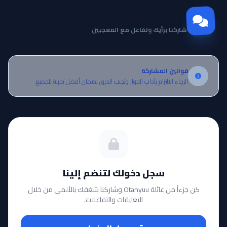
مجتمع Otanyuu
شاركنا برأيك وتفاعل مع المعجبين
قوانين المشاركة
الرجاء الالتزام بآداب الحوار وتجنب الحرق لضمان أفضل تجربة للجميع.
سجل دخولك لتنضم إلينا
كن جزءاً من عائلة Otanyuu وشاركنا شغفك بالأنمي من خلال
التعليقات والتفاعلات.