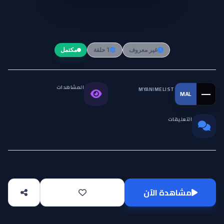
Ame wo Tsugeru Hyouryuu
Danchi
غير معروف
1 حلقة
مكتمل
المشاهدات
MYANIMELIST
—
MAL
التقييم العالمي
35.0K
التعليقات
0
مشاهدة الآن