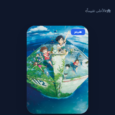
خطي إلى المحتوى
الأعلى تقييماً
Ame wo Tsugeru Hyouryuu Danchi
فيلم