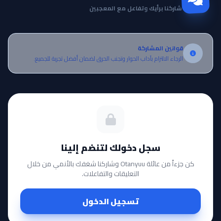
شاركنا برأيك وتفاعل مع المعجبين
قوانين المشاركة
الرجاء الالتزام بآداب الحوار وتجنب الحرق لضمان أفضل تجربة للجميع.
سجل دخولك لتنضم إلينا
كن جزءاً من عائلة Otanyuu وشاركنا شغفك بالأنمي من خلال
التعليقات والتفاعلات.
تسجيل الدخول