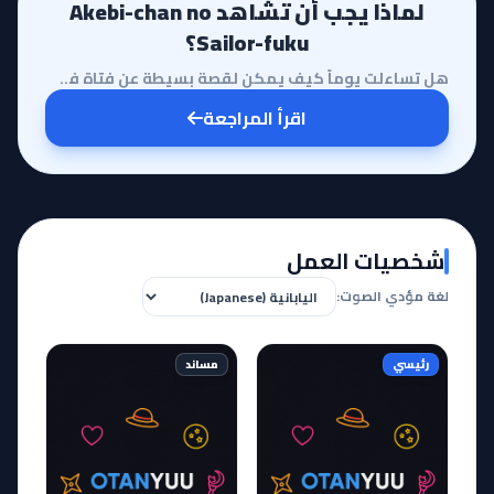
لماذا يجب أن تشاهد Akebi-chan no
Sailor-fuku؟
هل تساءلت يوماً كيف يمكن لقصة بسيطة عن فتاة في المدرسة الثانوية أن تأسر قلبك وتجعلك تشعر وكأنك تتنفس...
اقرأ المراجعة
شخصيات العمل
لغة مؤدي الصوت:
رئيسي
مساند