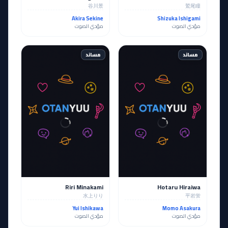
谷川景
鷲尾瞳
Akira Sekine
Shizuka Ishigami
مؤدي الصوت
مؤدي الصوت
مساند
مساند
Riri Minakami
Hotaru Hiraiwa
水上りり
平岩蛍
Yui Ishikawa
Momo Asakura
مؤدي الصوت
مؤدي الصوت