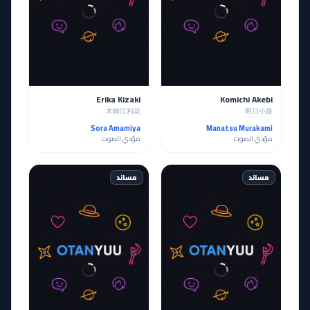
Erika Kizaki
Komichi Akebi
木崎江利花
明日小路
Sora Amamiya
Manatsu Murakami
مؤدي الصوت
مؤدي الصوت
مساند
مساند