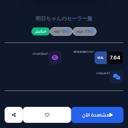
Akebi-chan no Sailor-fuku
明日ちゃんのセーラー服
23 دقيقة
12 حلقة
مكتمل
MYANIMELIST
المشاهدات
التقييم
7.64
MAL
56.8K
العالمي
التعليقات
0
مشاهدة الآن