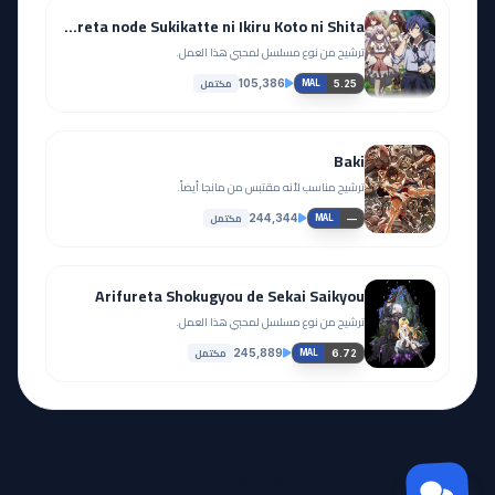
Dekisokonai to Yobareta Motoeiyuu wa Jikka kara Tsuihou sareta node Sukikatte ni Ikiru Koto ni Shita
ترشيح من نوع مسلسل لمحبي هذا العمل.
مكتمل
105,386
5.25
MAL
Baki
ترشيح مناسب لأنه مقتبس من مانجا أيضاً.
مكتمل
244,344
—
MAL
Arifureta Shokugyou de Sekai Saikyou
ترشيح من نوع مسلسل لمحبي هذا العمل.
مكتمل
245,889
6.72
MAL
مجتمع Otanyuu