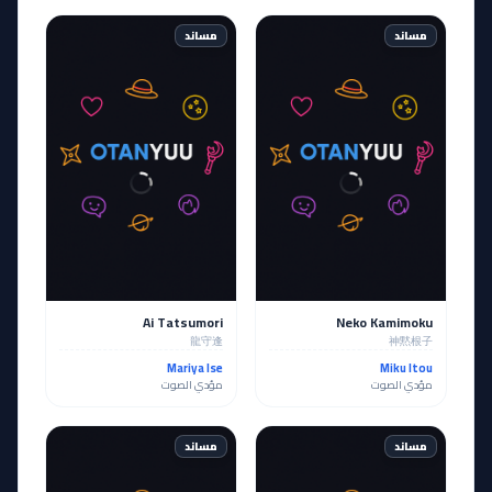
مساند
مساند
Ai Tatsumori
Neko Kamimoku
龍守逢
神黙根子
Mariya Ise
Miku Itou
مؤدي الصوت
مؤدي الصوت
مساند
مساند