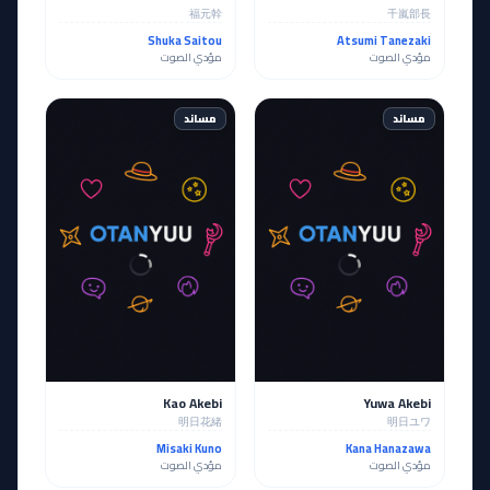
福元幹
千嵐部長
Shuka Saitou
Atsumi Tanezaki
مؤدي الصوت
مؤدي الصوت
مساند
مساند
Kao Akebi
Yuwa Akebi
明日花緒
明日ユワ
Misaki Kuno
Kana Hanazawa
مؤدي الصوت
مؤدي الصوت