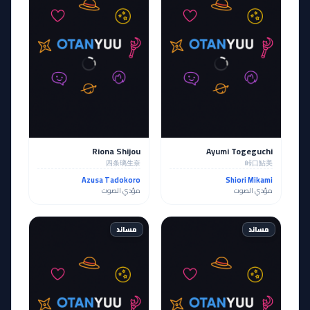
Riona Shijou
Ayumi Togeguchi
四条璃生奈
峠口鮎美
Azusa Tadokoro
Shiori Mikami
مؤدي الصوت
مؤدي الصوت
مساند
مساند