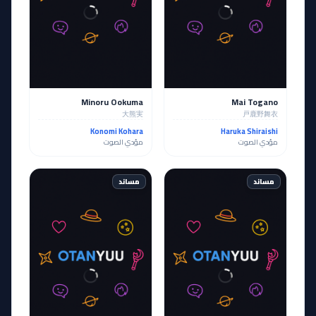
Minoru Ookuma
Mai Togano
大熊実
戸鹿野舞衣
Konomi Kohara
Haruka Shiraishi
مؤدي الصوت
مؤدي الصوت
مساند
مساند