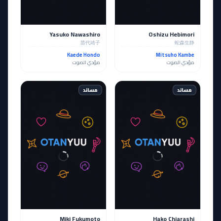
Yasuko Nawashiro
Oshizu Hebimori
苗代靖子
蛇森生静
Kaede Hondo
Mitsuho Kambe
مؤدي الصوت
مؤدي الصوت
مساند
مساند
Miki Fukumoto
Hako Chiarashi