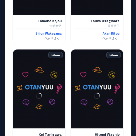
Tomono Kojou
Touko Usagihara
古城智乃
兎原透子
Shion Wakayama
Akari Kitou
مؤدي الصوت
مؤدي الصوت
مساند
مساند
Kei Tanigawa
Hitomi Washio