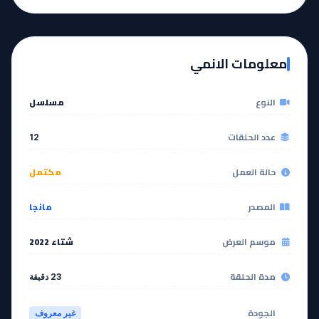
آخر حلقة 🔥
EP
11
EP
12
معلومات الانمي
مشاهدة
مشاهدة
النوع
مسلسل
عدد الحلقات
12
حالة العمل
مكتمل
المصدر
مانجا
موسم العرض
شتاء 2022
مدة الحلقة
23 دقيقة
الجودة
غير معروف