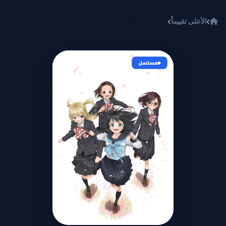
خطي إلى المحتوى
الأعلى تقييماً
Akebi-chan no Sailor-fuku
مسلسل