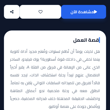
مشاهدة الآن
قصة العمل
هل تخيلت يوماً أن تُظلم لسنوات وتُعتبر مجرد أداة ثانوية
بينما تخفي في داخلك قوة أسطورية؟ يوك فيليدو، الساحر
الذي عانى من الإهانة في فريق من الفئة A، يقرر أخيراً
الانفصال عنهم ليبدأ رحلة استكشاف الذات، ليجد نفسه
قائداً لفريق من تلميذاته السابقات اللواتي يثقن به تماماً.
انطلق معه في رحلة ملحمية نحو أعماق المتاهة
واكتشف الحقيقة المذهلة خلف قدراته المخفية، حصرياً
وبأفضل جودة على منصة أوتانيو.