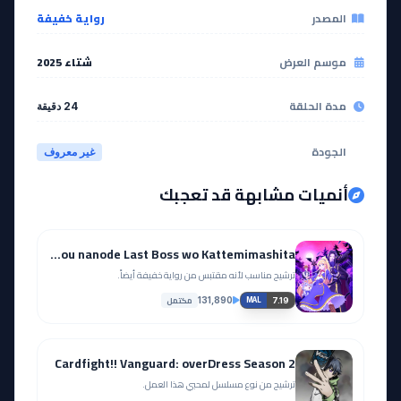
EP
EP
16
15
المصدر
رواية خفيفة
مشاهدة
مشاهدة
موسم العرض
شتاء 2025
مدة الحلقة
24 دقيقة
EP
EP
18
17
الجودة
غير معروف
مشاهدة
مشاهدة
أنميات مشابهة قد تعجبك
EP
EP
20
19
Akuyaku Reijou nanode Last Boss wo Kattemimashita
مشاهدة
مشاهدة
ترشيح مناسب لأنه مقتبس من رواية خفيفة أيضاً.
مكتمل
131,890
7.19
MAL
EP
EP
22
21
Cardfight!! Vanguard: overDress Season 2
مشاهدة
مشاهدة
ترشيح من نوع مسلسل لمحبي هذا العمل.