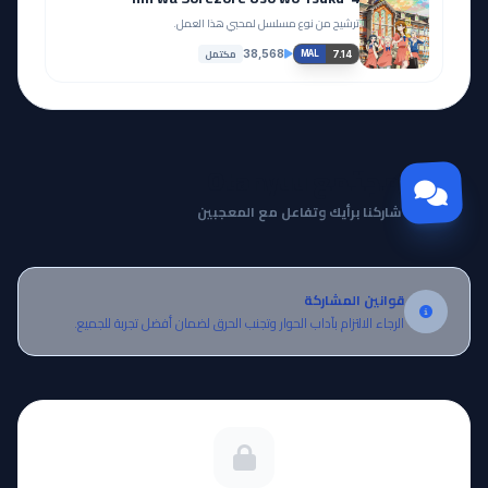
ترشيح من نوع مسلسل لمحبي هذا العمل.
مكتمل
38,568
7.14
MAL
مجتمع Otanyuu
شاركنا برأيك وتفاعل مع المعجبين
قوانين المشاركة
الرجاء الالتزام بآداب الحوار وتجنب الحرق لضمان أفضل تجربة للجميع.