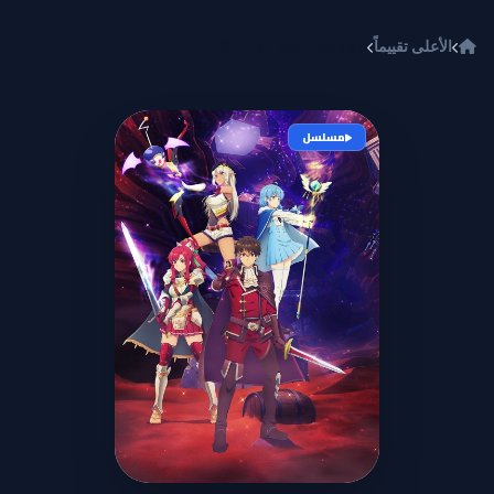
خطي إلى المحتوى
الأعلى تقييماً
A-Rank Party wo Ridatsu shita Ore wa, Moto Oshiego-tachi to Meikyuu Shinbu wo Mezasu.
مسلسل