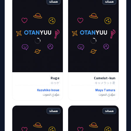
مساند
مساند
Ruge
Camelat-kun
ロゥゲ
キャメラット君
Kazuhiko Inoue
Mayu Tamura
مؤدي الصوت
مؤدي الصوت
مساند
مساند