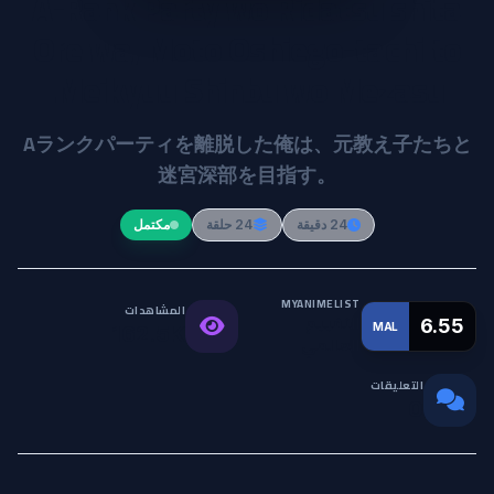
A-Rank Party wo Ridatsu shita
Ore wa, Moto Oshiego-tachi to
Meikyuu Shinbu wo Mezasu.
Aランクパーティを離脱した俺は、元教え子たちと
迷宮深部を目指す。
24 دقيقة
24 حلقة
مكتمل
MYANIMELIST
المشاهدات
التقييم
6.55
MAL
162.5K
العالمي
التعليقات
0