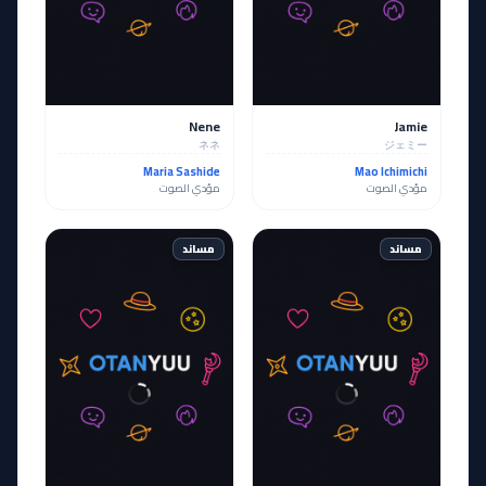
Nene
Jamie
ネネ
ジェミー
Maria Sashide
Mao Ichimichi
مؤدي الصوت
مؤدي الصوت
مساند
مساند