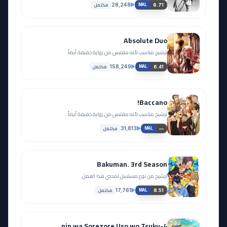
مكتمل
28,248
6.71
MAL
آخر حلقة 🔥
EP
23
EP
24
Absolute Duo
مشاهدة
ترشيح مناسب لأنه مقتبس من رواية خفيفة أيضاً.
مشاهدة
مكتمل
158,249
6.41
MAL
Baccano!
ترشيح مناسب لأنه مقتبس من رواية خفيفة أيضاً.
مكتمل
31,813
—
MAL
Bakuman. 3rd Season
ترشيح من نوع مسلسل لمحبي هذا العمل.
مكتمل
17,761
8.51
MAL
4-nin wa Sorezore Uso wo Tsuku