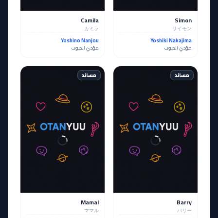
Camila
Simon
カミラ
サイモン
Yoshino Nanjou
Yoshiki Nakajima
مؤدي الصوت
مؤدي الصوت
مساند
مساند
Mamal
Barry
ママル
バリー