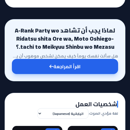
لماذا يجب أن تشاهد A-Rank Party wo
Ridatsu shita Ore wa, Moto Oshiego-
tachi to Meikyuu Shinbu wo Mezasu.؟
هل سألت نفسك يوماً كيف يمكن لشخص موهوب أن يظل في الظل لسنوات طويلة دون أن يدرك أحد قدراته الحقيقية؟ ...
اقرأ المراجعة
شخصيات العمل
لغة مؤدي الصوت: