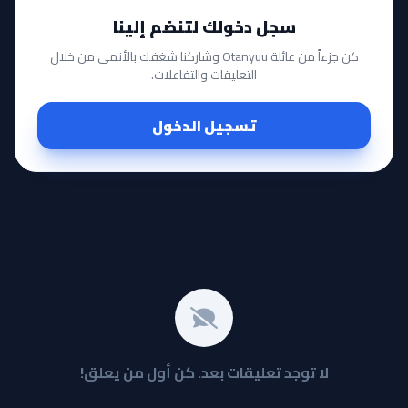
سجل دخولك لتنضم إلينا
كن جزءاً من عائلة Otanyuu وشاركنا شغفك بالأنمي من خلال
التعليقات والتفاعلات.
تسجيل الدخول
لا توجد تعليقات بعد. كن أول من يعلق!