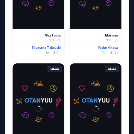
Mastoma
Marona
マストマ
マローナ
Shunsuke Takeuchi
Youko Hikasa
مؤدي الصوت
مؤدي الصوت
مساند
مساند