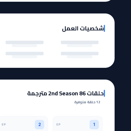
شخصيات العمل
حلقات 86 2nd Season مترجمة
12 حلقة متوفرة
EP
EP
2
1