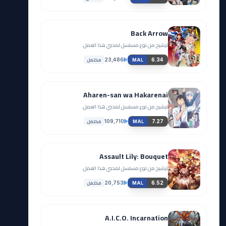
Back Arrow
ترشيح من نوع مسلسل لمحبي هذا العمل.
مكتمل
23,486
6.34
MAL
Aharen-san wa Hakarenai
ترشيح من نوع مسلسل لمحبي هذا العمل.
مكتمل
109,710
7.27
MAL
Assault Lily: Bouquet
ترشيح من نوع مسلسل لمحبي هذا العمل.
مكتمل
20,753
6.52
MAL
A.I.C.O. Incarnation