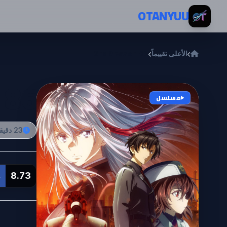
خطي إلى المحتوى
OTANYUU
الأعلى تقييماً
86 2nd Season
86 2nd Season
مسلسل
23 دقيقة
8.73
L