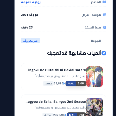
المصدر
رواية خفيفة
موسم العرض
خريف 2021
مدة الحلقة
23 دقيقة
الجودة
غير معروف
أنميات مشابهة قد تعجبك
Akuyaku Reijou wa Ringoku no Outaishi ni Dekiai sareru
ترشيح مناسب لأنه مقتبس من رواية خفيفة أيضاً.
مكتمل
53,898
6.08
MAL
Arifureta Shokugyou de Sekai Saikyou 2nd Season
ترشيح مناسب لأنه مقتبس من رواية خفيفة أيضاً.
مكتمل
232,596
7.13
MAL