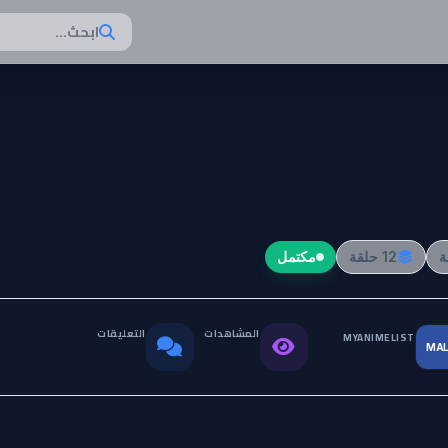
ابحث...
12 حلقة
مكتمل
المشاهدات
التعليقات
MYANIMELIST
MA
التقييم العالمي
0
143.2K