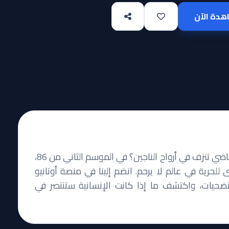
دة الآن
هل يمكن للحروب أن تنتهي حقاً عندما تظل جروح الماضي تنزف في أرواح الناجين؟ في الموسم الثاني من 86،
للحرية في عالم لا يرحم. انضم إلينا في منصة أوتانيو
لتضحيات، واكتشف ما إذا كانت الإنسانية ستنتصر في