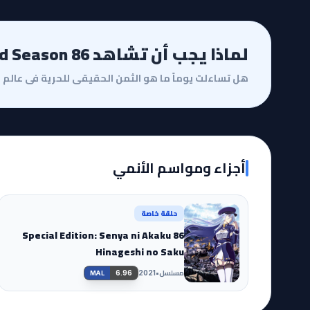
لماذا يجب أن تشاهد 86 2nd Season؟
أجزاء ومواسم الأنمي
حلقة خاصة
86 Special Edition: Senya ni Akaku
Hinageshi no Saku
مسلسل
•
6.96
2021
MAL