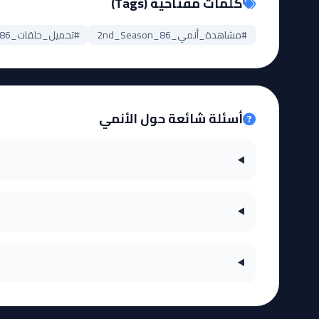
كلمات مفتاحية (Tags)
#مشاهدة_أنمي_86_2nd_Season
#تحميل_حلقات_86_2nd_Season
أسئلة شائعة حول الأنمي